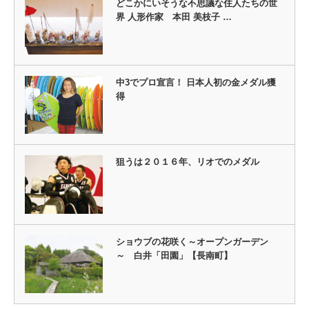
どこかにいそうな不思議な住人たちの世
界 人形作家 本田 美枝子 …
中3でプロ宣言！ 日本人初の金メダル獲
得
狙うは２０１６年、リオでのメダル
ショウブの花咲く～オープンガーデン
～ 白井「田園」【長南町】