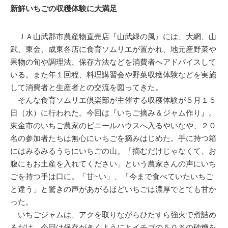
新鮮いちごの収穫体験に大満足
ＪＡ山武郡市農産物直売店『山武緑の風』には、大網、山
武、東金、成東各店に食育ソムリエが置かれ、地元産野菜や
果物の旬や調理法、保存方法などを消費者へアドバイスして
いる。また年１回程、料理講習会や野菜収穫体験などを実施
して消費者と生産者との交流を図ってきた。
そんな食育ソムリエ倶楽部が主催する収穫体験が５月１５
日（水）に行われた。今回は『いちご摘み＆ジャム作り』。
東金市のいちご農家のビニールハウスへ入るやいなや、２０
名の参加者たちは無心にいちごを摘みはじめた。手に持つ箱
にはみるみるうちにいちごの山。「摘むだけじゃなくて、お
腹にもお土産を入れてください」という農家さんの声にいち
ごを持つ手は口に。「甘~い」、「今まで食べていたいちご
と違う」と驚きの声があがるほどいちごは濃厚でとても甘か
った。
いちごジャムは、アクを取りながらひたすら強火で煮詰め
るだけ。今回は保存がきくようにとイチゴの５０％の砂糖を