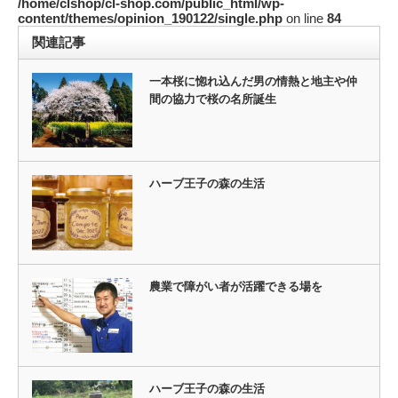
/home/clshop/cl-shop.com/public_html/wp-
content/themes/opinion_190122/single.php
on line
84
関連記事
一本桜に惚れ込んだ男の情熱と地主や仲
間の協力で桜の名所誕生
ハーブ王子の森の生活
農業で障がい者が活躍できる場を
ハーブ王子の森の生活