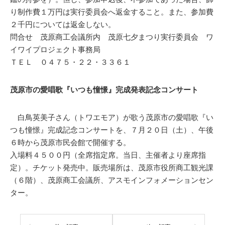
り制作費１万円は実行委員会へ返金すること。また、参加費
２千円については返金しない。
問合せ 茂原商工会議所内 茂原七夕まつり実行委員会 ワ
イワイプロジェクト事務局
ＴＥＬ ０４７５・２２・３３６１
茂原市の愛唱歌『いつも憧憬』完成発表記念コンサート
白鳥英美子さん（トワエモア）が歌う茂原市の愛唱歌『い
つも憧憬』完成記念コンサートを、７月２０日（土）、午後
６時から茂原市民会館で開催する。
入場料４５００円（全席指定席。当日、主催者より座席指
定）。チケット発売中。販売場所は、茂原市役所商工観光課
（６階）、茂原商工会議所、アスモインフォメーションセン
ター。