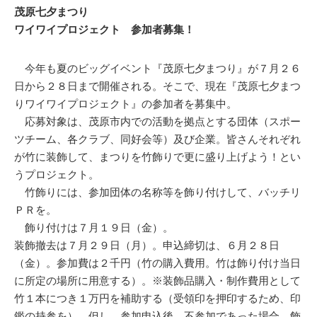
茂原七夕まつり
ワイワイプロジェクト 参加者募集！
今年も夏のビッグイベント『茂原七夕まつり』が７月２６
日から２８日まで開催される。そこで、現在『茂原七夕まつ
りワイワイプロジェクト』の参加者を募集中。
応募対象は、茂原市内での活動を拠点とする団体（スポー
ツチーム、各クラブ、同好会等）及び企業。皆さんそれぞれ
が竹に装飾して、まつりを竹飾りで更に盛り上げよう！とい
うプロジェクト。
竹飾りには、参加団体の名称等を飾り付けして、バッチリ
ＰＲを。
飾り付けは７月１９日（金）。
装飾撤去は７月２９日（月）。申込締切は、６月２８日
（金）。参加費は２千円（竹の購入費用。竹は飾り付け当日
に所定の場所に用意する）。※装飾品購入・制作費用として
竹１本につき１万円を補助する（受領印を押印するため、印
鑑の持参を）。但し、参加申込後、不参加であった場合、飾