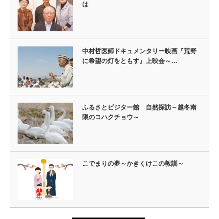
は
中村哲医師ドキュメンタリー映画『荒野
に希望の灯をともす』上映会～…
ふるさとビジター館 自然探訪～越冬南
限のコハクチョウ～
こでまりの夢～かきくけこの教訓～