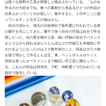
は様々な材料や工具が所狭しと積み上がっている。「ものを
作るのが大好きでね。種々の素材から形あるひとつの作品が
出来上がっていくのが楽しい。集中すると、１日中ここに籠
っています」と元大工の福山さん。
幼少の頃から、地元の日枝神社で毎年夏に行われている祭
の囃子を耳にしてきた。囃子で使う自分の竹笛は自分で作る
慣しだった。虫の置き物や人形、細い竹軸の頂点でバランス
をとりながら揺れるゆらりとんぼなどの竹細工を本格的に手
がけるようになったのは２０数年前のこと。現在はガラス棒
を熱で溶かして作るとんぼ玉、凧、ペットボトルロケット、
貝殻を使ったオーナメントまで幅広い手工芸に携わってい
る。これらの作品は同市内、下町・仲町通りで行われている
朝市で販売している。