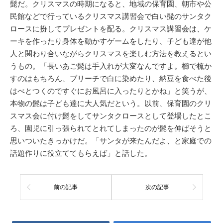
髭だ。クリスマスの時期になると、地域の保育園、朝市や公
民館などで行っているクリスマス講習会で白い髭のサンタク
ロースに扮してプレゼントを配る。クリスマス講習会は、ケ
ーキを作ったり身体を動かすゲームをしたり、子ども達が他
人と関わり合いながらクリスマスを楽しむ方法を教えるとい
うもの。「長いあご髭は手入れが大変なんですよ。櫛で梳か
すのはもちろん、ブリーチで白に染めたり、納豆を食べた後
はべとつくのですぐにお風呂に入ったりとかね」と笑うが、
本物の髭は子ども達に大人気だという。以前、保育園のクリ
スマス会に付け髭をしてサンタクロースとして登場したとこ
ろ、園児に引っ張られてとれてしまったのが髭を伸ばそうと
思いついたきっかけだ。「サンタが来たんだよ、と家庭での
話題作りに役立ててもらえば」と話した。
前の記事
次の記事