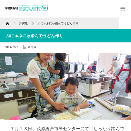
Home
外房版
ぷにゅぷにゅ踏んでうどん作り
ぷにゅぷにゅ踏んでうどん作り
2014/7/25
外房版
７月１３日、茂原総合市民センターにて『しっかり踏んで