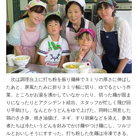
次は調理台上に打ち粉を振り麺棒で３ミリの厚さに伸ばし
たあと、屏風たたみに折り３ミリ幅に切り、ゆでるという作
業。ところがお湯を沸かしていなかったり、切った麺が固ま
りになったりとアクシデント続出。スタッフが忙しく飛び回
り手助けし、なんとかうどんをゆで上げた。同時に用意した
鶏のささ身、焼き油揚げ、ネギ、すり胡麻などを添え、参加
者たちは冷たいうどんを好みでかけ麺やつけ麺にし、ツルツ
ルとおいしそうにすすった。打ち粉した生麺は冷凍できる。