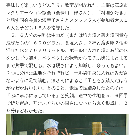
美味しく楽しいうどん作り』教室が開かれた。主催は茂原市
レクリエーション協会（会長山口律さん）。「料理が好き」
と話す同会会員の湊幸子さんとスタッフ５人が参加者大人１
６人と子ども１３人を指導した。
５、６人分の材料は中力粉（または強力粉と薄力粉同量を
混ぜたもの）６００グラム、食塩大さじ２杯と溶き卵２個を
混ぜた水２７０ミリリットル。ボールに入れた粉に右記の水
を少しずつ加え、ベタベタした状態からモチ肌状にまとまる
まで片手で混ぜる。水は硬さにより加減し、余ってもよい。
２つに分けた生地をそれぞれビニール袋中央に入れはみださ
ないように足で踏む。湊さんによると「子どもが踏んだほう
がなぜかおいしい」とのこと。素足で足踏みした女の子は
「ぷにゅぷにゅしている」と笑顔。途中で生地を５、６回手
で折り畳み、耳たぶぐらいの固さになったら丸く形成し、３
０分ほどねかせた。