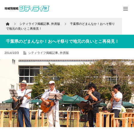
Home
シティライフ掲載記事
,
外房版
千葉県のどまんなか！おへそ祭り
で地元の良いとこ再発見！
千葉県のどまんなか！おへそ祭りで地元の良いとこ再発見！
2014/10/3
シティライフ掲載記事
,
外房版