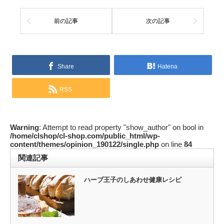
前の記事
次の記事
Share
Hatena
RSS
Warning
: Attempt to read property "show_author" on bool in
/home/clshop/cl-shop.com/public_html/wp-
content/themes/opinion_190122/single.php
on line
84
関連記事
ハーブ王子のしあわせ健康レシピ