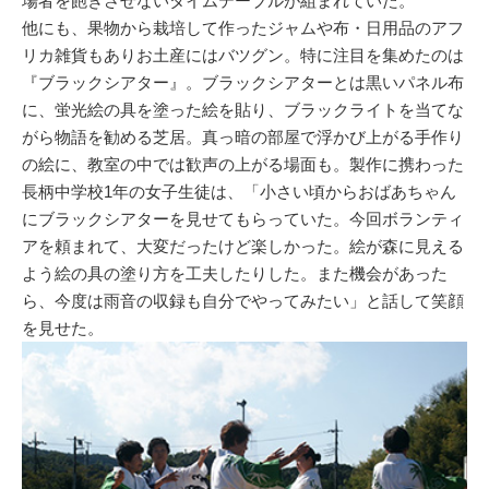
場者を飽きさせないタイムテーブルが組まれていた。
他にも、果物から栽培して作ったジャムや布・日用品のアフ
リカ雑貨もありお土産にはバツグン。特に注目を集めたのは
『ブラックシアター』。ブラックシアターとは黒いパネル布
に、蛍光絵の具を塗った絵を貼り、ブラックライトを当てな
がら物語を勧める芝居。真っ暗の部屋で浮かび上がる手作り
の絵に、教室の中では歓声の上がる場面も。製作に携わった
長柄中学校1年の女子生徒は、「小さい頃からおばあちゃん
にブラックシアターを見せてもらっていた。今回ボランティ
アを頼まれて、大変だったけど楽しかった。絵が森に見える
よう絵の具の塗り方を工夫したりした。また機会があった
ら、今度は雨音の収録も自分でやってみたい」と話して笑顔
を見せた。