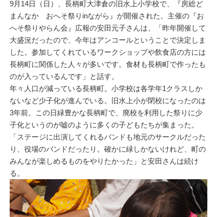
9月14日（日）、長柄町大津倉の旧水上小学校で、『房総ど
まんなか おへそ祭りinながら』が開催された。主催の『お
へそ祭りやらん会』広報の安田元子さんは、「昨年開催して
大盛況だったので、今年はアンコールということで決定しま
した。参加してくれているワークショップや飲食店の方には
長柄町に関係した人々が多いです。食材も長柄町で作ったも
のが入っているんです」と話す。
年々人口が減っている長柄町。小学校は各学年1クラスしか
ないなど少子化が進んでいる。旧水上小が閉校になったのは
3年前。この日緑豊かな長柄町で、廃校を利用した祭りに少
子化というのが嘘のように多くの子どもたちが集まった。
「ステージに出演してくれるバンドも地元のサークルだった
り、役場のバンドだったり。確かに緑しかないけれど、町の
みんなが楽しめるものをやりたかった」と安田さんは続け
る。