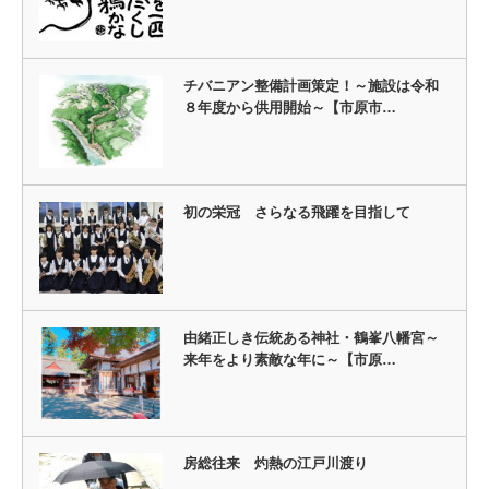
チバニアン整備計画策定！～施設は令和
８年度から供用開始～【市原市…
初の栄冠 さらなる飛躍を目指して
由緒正しき伝統ある神社・鶴峯八幡宮～
来年をより素敵な年に～【市原…
房総往来 灼熱の江戸川渡り