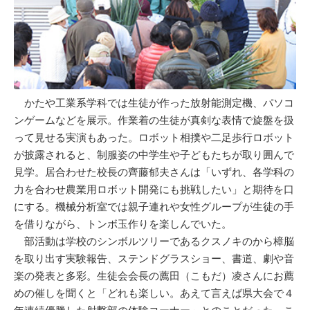
かたや工業系学科では生徒が作った放射能測定機、パソコ
ンゲームなどを展示。作業着の生徒が真剣な表情で旋盤を扱
って見せる実演もあった。ロボット相撲や二足歩行ロボット
が披露されると、制服姿の中学生や子どもたちが取り囲んで
見学。居合わせた校長の齊藤郁夫さんは「いずれ、各学科の
力を合わせ農業用ロボット開発にも挑戦したい」と期待を口
にする。機械分析室では親子連れや女性グループが生徒の手
を借りながら、トンボ玉作りを楽しんでいた。
部活動は学校のシンボルツリーであるクスノキのから樟脳
を取り出す実験報告、ステンドグラスショー、書道、劇や音
楽の発表と多彩。生徒会会長の薦田（こもだ）凌さんにお薦
めの催しを聞くと「どれも楽しい。あえて言えば県大会で４