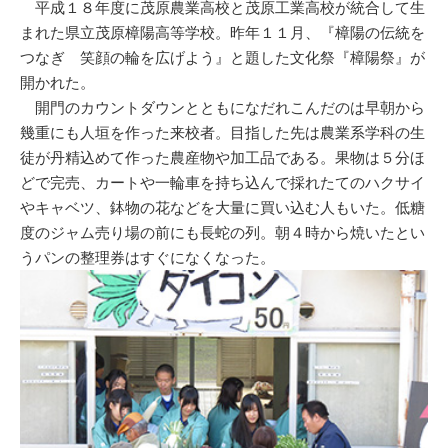
平成１８年度に茂原農業高校と茂原工業高校が統合して生
まれた県立茂原樟陽高等学校。昨年１１月、『樟陽の伝統を
つなぎ 笑顔の輪を広げよう』と題した文化祭『樟陽祭』が
開かれた。
開門のカウントダウンとともになだれこんだのは早朝から
幾重にも人垣を作った来校者。目指した先は農業系学科の生
徒が丹精込めて作った農産物や加工品である。果物は５分ほ
どで完売、カートや一輪車を持ち込んで採れたてのハクサイ
やキャベツ、鉢物の花などを大量に買い込む人もいた。低糖
度のジャム売り場の前にも長蛇の列。朝４時から焼いたとい
うパンの整理券はすぐになくなった。