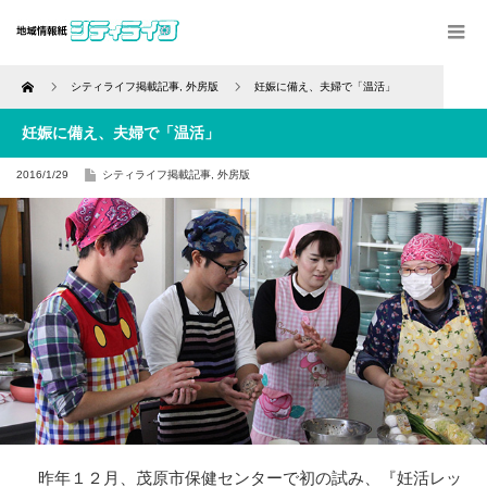
Home
シティライフ掲載記事
,
外房版
妊娠に備え、夫婦で「温活」
妊娠に備え、夫婦で「温活」
2016/1/29
シティライフ掲載記事
,
外房版
昨年１２月、茂原市保健センターで初の試み、『妊活レッ