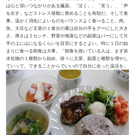
は心と深いつながりがある臓器。「泣く」、「笑う」、「声
を出す」などストレス発散に努めることも有効だ。そして食
事。温かく消化によいものをバランスよく食べること。肉、
魚、大豆など主菜の１食分の量は自分の手をグーにした大き
さ、厚さは２センチ、野菜や海藻などの副菜はパーにして片
手の上に山になるくらいを目安にするとよい。特に１日の始
まりに食べる朝食は大事。「朝食を抜いている人は、まず炭
水化物の１種類から始め、徐々に主菜、副菜と種類を増やし
ていって。できることからでいいので自分に合った温活を」