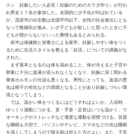
スン 妊娠したい人必見！妊娠のためのカラダ作り』が行わ
れ男女１７名が参加した。全国的に少子化が叫ばれている
が、茂原市の出生数は全国平均以下。女性の社会進出にとも
なって晩婚化が進み、いざ子どもが欲しいと思ったときに子
どもが授からないといった事情もあるとみられる。
前半は保健師と栄養士による座学。妊娠しやすい体をつく
るために生活スタイルを整える「妊活」についての講義がな
された。
まず基本となるのは体を温めること。体が冷えると子宮や
卵巣に十分に血液が送られなくなくなり、妊娠に深く関わる
黄体ホルモンの分泌も悪くなる。男性にとっても、血流の悪
化は精子の劣化などの原因となることがあり妊娠しづらい環
境となってしまう。
では、温かい体をつくるにはどうすればよいか。入浴時、
ゆっくり湯船につかる、首・手首・足首はいつも温かく、ウ
オーキングやストレッチなど適度な運動を習慣づける。良質
な睡眠も大切で、パソコンやテレビ、スマホなどの光は睡眠
を浅くしてしまうので寝る前は控えた方がよい。また、子宮