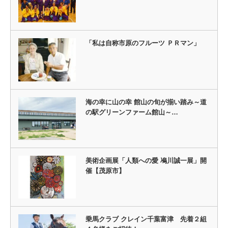
「私は自称市原のフルーツ ＰＲマン」
海の幸に山の幸 館山の旬が揃い踏み～道
の駅グリーンファーム館山～…
美術企画展「人類への愛 鳰川誠一展」開
催【茂原市】
乗馬クラブ クレイン千葉富津 先着２組