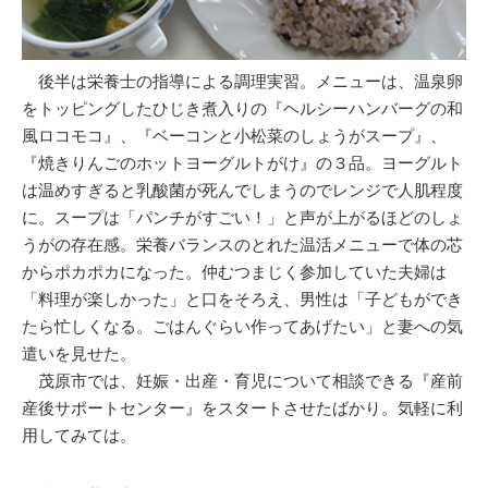
後半は栄養士の指導による調理実習。メニューは、温泉卵
をトッピングしたひじき煮入りの『ヘルシーハンバーグの和
風ロコモコ』、『ベーコンと小松菜のしょうがスープ』、
『焼きりんごのホットヨーグルトがけ』の３品。ヨーグルト
は温めすぎると乳酸菌が死んでしまうのでレンジで人肌程度
に。スープは「パンチがすごい！」と声が上がるほどのしょ
うがの存在感。栄養バランスのとれた温活メニューで体の芯
からポカポカになった。仲むつまじく参加していた夫婦は
「料理が楽しかった」と口をそろえ、男性は「子どもができ
たら忙しくなる。ごはんぐらい作ってあげたい」と妻への気
遣いを見せた。
茂原市では、妊娠・出産・育児について相談できる『産前
産後サポートセンター』をスタートさせたばかり。気軽に利
用してみては。