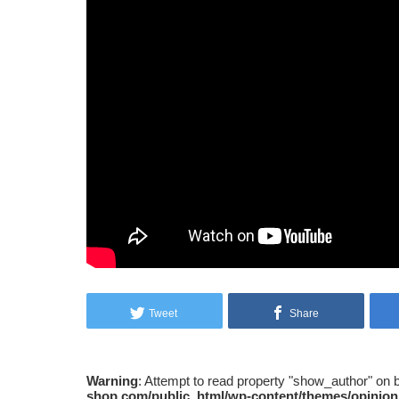
Tweet
Share
Warning
: Attempt to read property "show_author" on 
shop.com/public_html/wp-content/themes/opinion