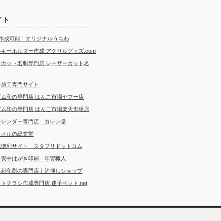
イト
ら作成可能！オリジナルうちわ
キーホルダー作成 アクリルグッズ.com
ーカット名刺専門店 レーザーカット名
ー加工専門サイト
ゴム印の専門店 はんこ市場ヤフー店
ゴム印の専門店 はんこ市場楽天市場店
カレンダー専門店 カレン堂
タオルの総文堂
成便利サイト スタプリドットコム
・喪中はがき印刷 年賀職人
名刺印刷の専門店｜箔押しショップ
トチラシ作成専門店 迷子ペット.net