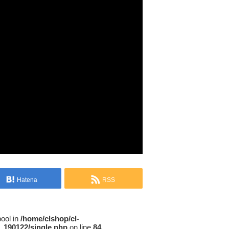
Hatena
RSS
bool in
/home/clshop/cl-
_190122/single.php
on line
84