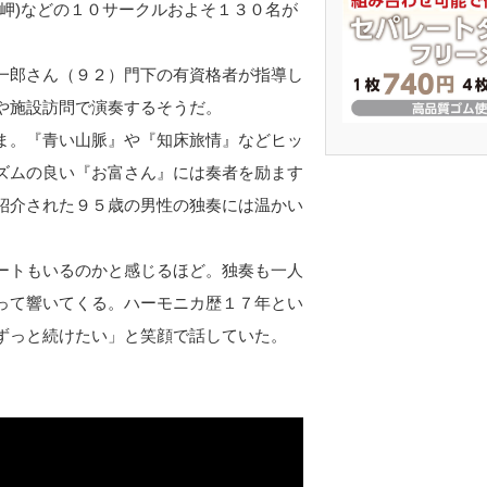
岬)などの１０サークルおよそ１３０名が
一郎さん（９２）門下の有資格者が指導し
や施設訪問で演奏するそうだ。
ま。『青い山脈』や『知床旅情』などヒッ
ズムの良い『お富さん』には奏者を励ます
紹介された９５歳の男性の独奏には温かい
ートもいるのかと感じるほど。独奏も一人
って響いてくる。ハーモニカ歴１７年とい
ずっと続けたい」と笑顔で話していた。