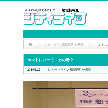
シティライフ掲載記事
,
外房版
ホントに
ホントにハーモニカの音？
2016/3/25
シティライフ掲載記事
,
外房版