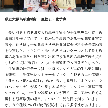
県立大原高校生物部 生物班・化学班
長い歴史を誇る県立大原高校生物部が千葉県児童生徒・教
職員科学作品展にて、生物班は最高賞である千葉県知事賞受
賞を、化学班は千葉県高等学校教育研究会理科部会長奨励賞
を受賞した。さらに中・高生の科学コンクールとして最も権
威のある日本学生科学賞に出展できる県内の高校代表６点の
うちの２点に選ばれ、ともに全国審査で入選３等となった。
生物班の研究テーマは『クロベンケイガニの生活史に関す
る研究』。千葉県レッドデータブックにも載るカニの産卵・
ふ化から上流への移動までの生活史を観察してまとめた。ク
ロベンケイガニが多く生息する場所はコンクリート護岸工事
のされていない土手や雑草やヨシが茂る川岸。同校の近くを
流れる観察場所の塩田川について「見た目は濁っています
が、８０種以上の生物が確認されており多様性があります」