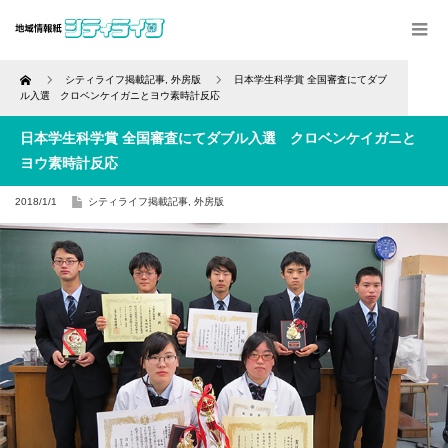
Home
シティライフ掲載記事
,
外房版
日本学生科学賞 全国審査にてダブ
ル入選 クロベンケイガニとヨウ素時計反応
日本学生科学賞 全国審査にてダブル入選 クロベンケイガニと
ヨウ素時計反応
2018/1/1
シティライフ掲載記事
,
外房版