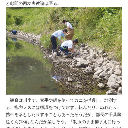
と顧問の西友夫教諭は語る。
観察は川岸で、素手や網を使ってカニを捕獲し、計測す
る。抱卵メスには標識をつけて戻す。転んだり、ぬれたり、
携帯を落としたりすることもあったそうだが、部長の千葉麟
也くん(18)はなんだか楽しそう。「制服のまま捕まえに行っ