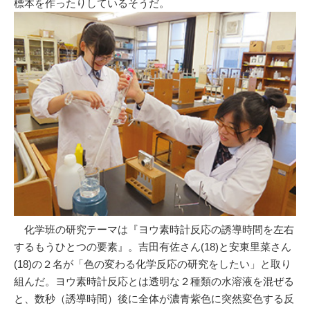
標本を作ったりしているそうだ。
化学班の研究テーマは『ヨウ素時計反応の誘導時間を左右
するもうひとつの要素』。吉田有佐さん(18)と安東里菜さん
(18)の２名が「色の変わる化学反応の研究をしたい」と取り
組んだ。ヨウ素時計反応とは透明な２種類の水溶液を混ぜる
と、数秒（誘導時間）後に全体が濃青紫色に突然変色する反