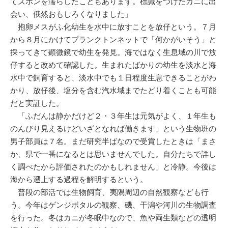
てズボンを濡らしたこともあります。標識をつけたカニに出
会い、俄然おもしろくなりました」
抱卵メスがふ化幼生を水中に放すことを放仔という。７月
から８月にかけてプランクトンネットで「何かがいそう」と
採ってきて顕微鏡で幼生を発見。海ではなく生息域の川で放
仔すると改めて確認した。生まれたばかりの幼生を淡水と海
水中で飼育すると、淡水中でも１日程度生息できることがわ
かり、放仔後、塩分を含む汽水域までたどり着くことも可能
だと実証した。
「ふだんは静かだけど２・３年生は元気がよく、１年生も
のんびり見えるけどいざとなれば働きます」という生物班の
男子部員は７名。まだ研究半ばなので受賞したときは「まさ
か、県で一番になるとは思いませんでした。自分たちで詳し
く調べたから評価されたのかもしれません」と冷静。今後は
海から遡上する過程を解明するという。
普段の部活では生物飼育、夷隅周辺の自然観察なども行
う。今年はゲンジボタルの観察、磯、干潟や河川の生物調査
を行った。冬はカニが冬眠中なので、魚や両生類などの透明