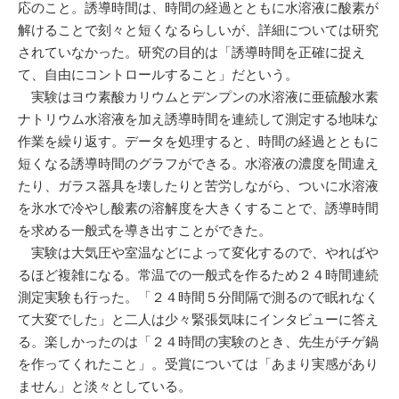
応のこと。誘導時間は、時間の経過とともに水溶液に酸素が
解けることで刻々と短くなるらしいが、詳細については研究
されていなかった。研究の目的は「誘導時間を正確に捉え
て、自由にコントロールすること」だという。
実験はヨウ素酸カリウムとデンプンの水溶液に亜硫酸水素
ナトリウム水溶液を加え誘導時間を連続して測定する地味な
作業を繰り返す。データを処理すると、時間の経過とともに
短くなる誘導時間のグラフができる。水溶液の濃度を間違え
たり、ガラス器具を壊したりと苦労しながら、ついに水溶液
を氷水で冷やし酸素の溶解度を大きくすることで、誘導時間
を求める一般式を導き出すことができた。
実験は大気圧や室温などによって変化するので、やればや
るほど複雑になる。常温での一般式を作るため２４時間連続
測定実験も行った。「２４時間５分間隔で測るので眠れなく
て大変でした」と二人は少々緊張気味にインタビューに答え
る。楽しかったのは「２４時間の実験のとき、先生がチゲ鍋
を作ってくれたこと」。受賞については「あまり実感があり
ません」と淡々としている。