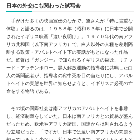
日本の外交にも関わった試写会
手がけた多くの映画宣伝のなかで、黛さんが「特に貴重な
体験」と語るのは、１９８８年（昭和６３年）に日本で公開
されたイギリス映画『遠い夜明け』。１９７０年代の南アフ
リカ共和国（以下南アフリカ）で、白人以外の人種を差別隔
離する政策・アパルトヘイト下の実話がもとになった作品
だ。監督は『ガンジー』で知られるイギリスの巨匠、リチャ
ード・アッテンボロー。黒人解放運動の指導者に共鳴した白
人の新聞記者が、指導者の獄中死を目の当たりにし、アパル
トヘイトの実態を世界に知らせようと、イギリスに必死の亡
命をする物語である。
その頃の国際社会は南アフリカのアパルトヘイトを非難
し、経済制裁をしていた。日本は南アフリカとの貿易が盛ん
だったため、欧米やアフリカ諸国、国連から批判されるよう
な立場だった。「ですが、日本では遠い南アフリカの問題を
知っている人も少ない。私もその時まで、アパルトヘイトと