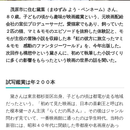
茂原市に住む黛葉（まゆずみ よう・ペンネーム）さん、
８０歳。子どもの頃から趣味が映画鑑賞という、元映画配給
会社の宣伝プロデューサーだ。愛猫家でもあり、飼っていた
２匹の猫、マミ＆モモのエピソードを抜粋した体験記と、モ
モが主役の冒険小説を収録した本『虹の彼方に旅立ったマミ
＆モモ 感動のファンタジーワールド』を、今年出版した。
次回作も構想中という黛さんに、初めて執筆した小説づくり
に多くの影響をもらったという映画の世界の話を聞いた。
試写鑑賞は年２００本
黛さんは東京都杉並区出身。子どもの頃は都電が走る地域
だったという。「初めて見た映画は、日本の喜劇王と呼ばれ
た榎本健一さん主演『らくだの馬さん』。その後はジャンル
問わず見ていて、一番映画館に通ったのは学生時代。当時の
新宿には、昭和４０年代に閉鎖した帝都座や名画座があっ