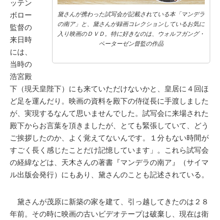
ッテン
ボロー
黛さんが携わった試写会が記載されている本「マンデラ
の南ア」と、黛さんが録画コレクションしているお気に
監督の
入り映画のＤＶＤ。特に好きなのは、ウォルフガング・
来日時
ペーターゼン督監の作品
には、
当時の
浩宮殿
下（現天皇陛下）にも来ていただけないかと、皇居に４回ほ
ど足を運んだり。映画の資料を殿下の侍従長に手渡しました
が、実現するなんて思いませんでした。試写会に来場された
殿下からお言葉を頂きましたが、とても緊張していて、どう
ご挨拶したのか、よく覚えてないんです。１分もない時間が
すごく長く感じたことだけ記憶しています」。これら試写会
の経緯などは、天木さんの著書『マンデラの南ア』（サイマ
ル出版会発行）にもあり、黛さんのことも記述されている。
黛さんが茂原に新築の家を建て、引っ越してきたのは２８
年前。その時に映画の古いビデオテープは破棄し、現在は衛