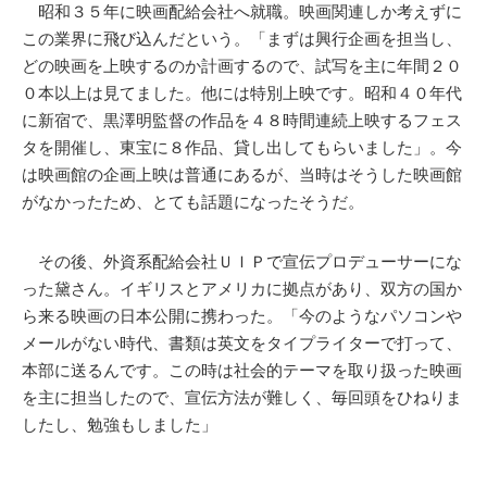
昭和３５年に映画配給会社へ就職。映画関連しか考えずに
この業界に飛び込んだという。「まずは興行企画を担当し、
どの映画を上映するのか計画するので、試写を主に年間２０
０本以上は見てました。他には特別上映です。昭和４０年代
に新宿で、黒澤明監督の作品を４８時間連続上映するフェス
タを開催し、東宝に８作品、貸し出してもらいました」。今
は映画館の企画上映は普通にあるが、当時はそうした映画館
がなかったため、とても話題になったそうだ。
その後、外資系配給会社ＵＩＰで宣伝プロデューサーにな
った黛さん。イギリスとアメリカに拠点があり、双方の国か
ら来る映画の日本公開に携わった。「今のようなパソコンや
メールがない時代、書類は英文をタイプライターで打って、
本部に送るんです。この時は社会的テーマを取り扱った映画
を主に担当したので、宣伝方法が難しく、毎回頭をひねりま
したし、勉強もしました」