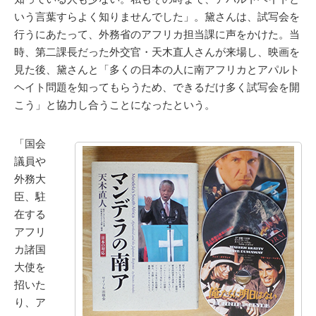
いう言葉すらよく知りませんでした」。黛さんは、試写会を
行うにあたって、外務省のアフリカ担当課に声をかけた。当
時、第二課長だった外交官・天木直人さんが来場し、映画を
見た後、黛さんと「多くの日本の人に南アフリカとアパルト
ヘイト問題を知ってもらうため、できるだけ多く試写会を開
こう」と協力し合うことになったという。
「国会
議員や
外務大
臣、駐
在する
アフリ
カ諸国
大使を
招いた
り、ア