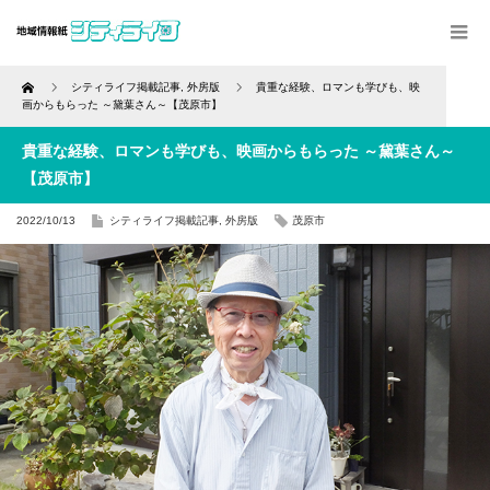
Home
シティライフ掲載記事
,
外房版
貴重な経験、ロマンも学びも、映
画からもらった ～黛葉さん～【茂原市】
貴重な経験、ロマンも学びも、映画からもらった ～黛葉さん～
【茂原市】
2022/10/13
シティライフ掲載記事
,
外房版
茂原市