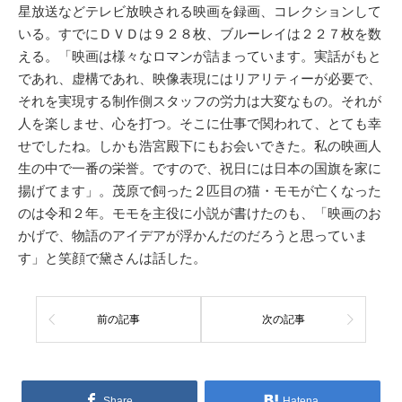
星放送などテレビ放映される映画を録画、コレクションして
いる。すでにＤＶＤは９２８枚、ブルーレイは２２７枚を数
える。「映画は様々なロマンが詰まっています。実話がもと
であれ、虚構であれ、映像表現にはリアリティーが必要で、
それを実現する制作側スタッフの労力は大変なもの。それが
人を楽しませ、心を打つ。そこに仕事で関われて、とても幸
せでしたね。しかも浩宮殿下にもお会いできた。私の映画人
生の中で一番の栄誉。ですので、祝日には日本の国旗を家に
揚げてます」。茂原で飼った２匹目の猫・モモが亡くなった
のは令和２年。モモを主役に小説が書けたのも、「映画のお
かげで、物語のアイデアが浮かんだのだろうと思っていま
す」と笑顔で黛さんは話した。
前の記事
次の記事
Share
Hatena