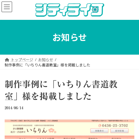
コ
ナ
ン
ビ
テ
ゲ
ン
ー
ツ
シ
へ
ョ
お知らせ
ス
ン
キ
に
ッ
移
プ
動
トップページ
お知らせ
制作事例に「いちりん書道教室」様を掲載しました
制作事例に「いちりん書道教
室」様を掲載しました
2014/06/14