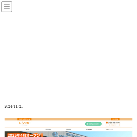
コ
ナ
ン
ビ
テ
ゲ
ン
ー
ツ
シ
へ
ョ
お知らせ
ス
ン
キ
に
ッ
移
プ
動
トップページ
お知らせ
制作事例に「介護老人保健施設 しらつか」様を掲載しました
制作事例に「介護老人保健施設
しらつか」様を掲載しました
2024/11/21