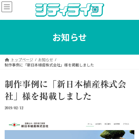
コ
ナ
ン
ビ
テ
ゲ
ン
ー
ツ
シ
へ
ョ
お知らせ
ス
ン
キ
に
ッ
移
プ
動
トップページ
お知らせ
制作事例に「新日本植産株式会社」様を掲載しました
制作事例に「新日本植産株式会
社」様を掲載しました
2019/02/12