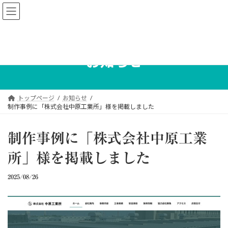
コ
ナ
ン
ビ
テ
ゲ
ン
ー
ツ
シ
へ
ョ
お知らせ
ス
ン
キ
に
ッ
移
プ
動
トップページ
お知らせ
制作事例に「株式会社中原工業所」様を掲載しました
制作事例に「株式会社中原工業
所」様を掲載しました
2025/08/26