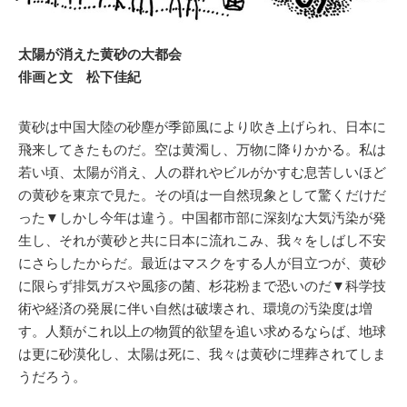
太陽が消えた黄砂の大都会
俳画と文 松下佳紀
黄砂は中国大陸の砂塵が季節風により吹き上げられ、日本に
飛来してきたものだ。空は黄濁し、万物に降りかかる。私は
若い頃、太陽が消え、人の群れやビルがかすむ息苦しいほど
の黄砂を東京で見た。その頃は一自然現象として驚くだけだ
った▼しかし今年は違う。中国都市部に深刻な大気汚染が発
生し、それが黄砂と共に日本に流れこみ、我々をしばし不安
にさらしたからだ。最近はマスクをする人が目立つが、黄砂
に限らず排気ガスや風疹の菌、杉花粉まで恐いのだ▼科学技
術や経済の発展に伴い自然は破壊され、環境の汚染度は増
す。人類がこれ以上の物質的欲望を追い求めるならば、地球
は更に砂漠化し、太陽は死に、我々は黄砂に埋葬されてしま
うだろう。