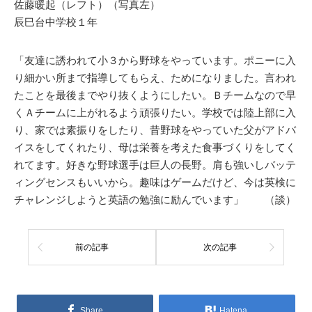
佐藤暖起（レフト）（写真左）
辰巳台中学校１年
「友達に誘われて小３から野球をやっています。ポニーに入
り細かい所まで指導してもらえ、ためになりました。言われ
たことを最後までやり抜くようにしたい。Ｂチームなので早
くＡチームに上がれるよう頑張りたい。学校では陸上部に入
り、家では素振りをしたり、昔野球をやっていた父がアドバ
イスをしてくれたり、母は栄養を考えた食事づくりをしてく
れてます。好きな野球選手は巨人の長野。肩も強いしバッテ
ィングセンスもいいから。趣味はゲームだけど、今は英検に
チャレンジしようと英語の勉強に励んでいます」 （談）
前の記事
次の記事
Share
Hatena