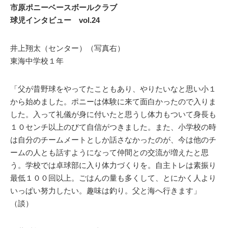
市原ポニーベースボールクラブ
球児インタビュー vol.24
井上翔太（センター）（写真右）
東海中学校１年
「父が昔野球をやってたこともあり、やりたいなと思い小１
から始めました。ポニーは体験に来て面白かったので入りま
した。入って礼儀が身に付いたと思うし体力もついて身長も
１０センチ以上のびて自信がつきました。また、小学校の時
は自分のチームメートとしか話さなかったのが、今は他のチ
ームの人とも話すようになって仲間との交流が増えたと思
う。学校では卓球部に入り体力づくりを。自主トレは素振り
最低１００回以上。ごはんの量も多くして、とにかく人より
いっぱい努力したい。趣味は釣り。父と海へ行きます」
（談）