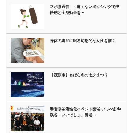
スポ協通信 ～痛くないボクシングで爽
快感と全身効果を～
身体の奥底に眠る幻想的な女性を描く
【茂原市】もばら冬の七夕まつり
養老渓谷活性化イベント開催 いっぺあde
渓谷 ─いいでしょ、養老…