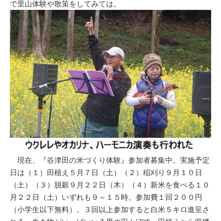
で里山体験や散策をしてみては。
現在、『谷津田の米づくり体験』参加者募集中。実施予定
日は（１）田植え５月７日（土）（２）稲刈り９月１０日
（土）（３）脱穀９月２２日（木）（４）新米を食べる１０
月２２日（土）いずれも９～１５時。参加費１回２００円
（小学生以下無料）。３回以上参加すると白米５キロ進呈さ