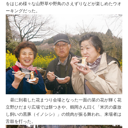
をはじめ様々な山野草や野鳥のさえずりなどが楽しめたウオ
ーキングだった。
昼に到着した花まつり会場となった一面の菜の花が輝く花
立野ひだまり広場では餅つきや、鶴岡さん曰く「米沢の森放
し飼いの黒豚（イノシシ）」の焼肉が振る舞われ、来場者は
舌鼓を打った。