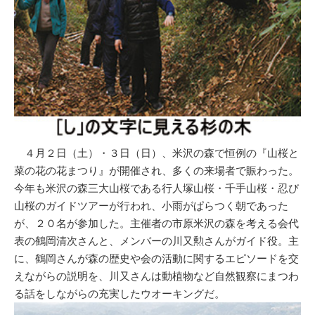
４月２日（土）・３日（日）、米沢の森で恒例の『山桜と
菜の花の花まつり』が開催され、多くの来場者で賑わった。
今年も米沢の森三大山桜である行人塚山桜・千手山桜・忍び
山桜のガイドツアーが行われ、小雨がぱらつく朝であった
が、２０名が参加した。主催者の市原米沢の森を考える会代
表の鶴岡清次さんと、メンバーの川又勲さんがガイド役。主
に、鶴岡さんが森の歴史や会の活動に関するエピソードを交
えながらの説明を、川又さんは動植物など自然観察にまつわ
る話をしながらの充実したウオーキングだ。