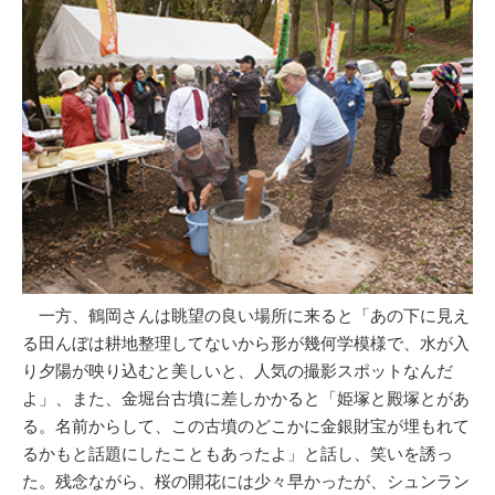
一方、鶴岡さんは眺望の良い場所に来ると「あの下に見え
る田んぼは耕地整理してないから形が幾何学模様で、水が入
り夕陽が映り込むと美しいと、人気の撮影スポットなんだ
よ」、また、金堀台古墳に差しかかると「姫塚と殿塚とがあ
る。名前からして、この古墳のどこかに金銀財宝が埋もれて
るかもと話題にしたこともあったよ」と話し、笑いを誘っ
た。残念ながら、桜の開花には少々早かったが、シュンラン