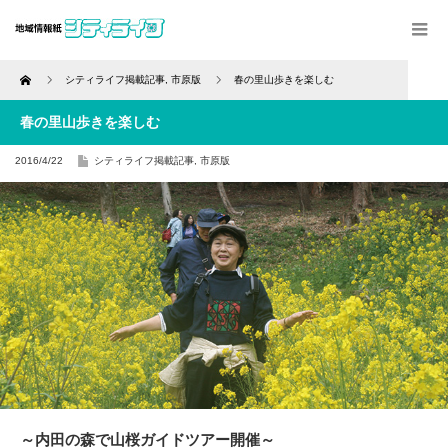
Home
シティライフ掲載記事
,
市原版
春の里山歩きを楽しむ
春の里山歩きを楽しむ
2016/4/22
シティライフ掲載記事
,
市原版
～内田の森で山桜ガイドツアー開催～