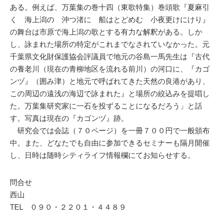
ある。例えば、万葉集の巻十四（東歌特集）巻頭歌『夏麻引
く 海上潟の 沖つ渚に 船はとどめむ 小夜更けにけり』
の舞台は市原で海上潟の歌とする有力な解釈がある。しか
し、詠まれた場所の特定がこれまでなされていなかった。元
千葉県文化財保護協会評議員で地元の谷島一馬先生は『古代
の養老川（現在の青柳地区を流れる前川）の河口に、『カゴ
ンヅ』（囲み津）と地元で呼ばれてきた天然の良港があり、
この周辺の遠浅の海辺で詠まれた』と場所の絞込みを提唱し
た。万葉集研究家に一石を投ずることになるだろう」と話
す。写真は現在の『カゴンヅ』跡。
研究会では会誌（７０ページ）を一冊７００円で一般頒布
中。また、どなたでも自由に参加できるセミナーも隔月開催
し、日時は随時シティライフ情報欄にてお知らせする。
問合せ
西山
TEL ０９０・２２０１・４４８９