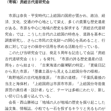
〈寄稿〉房総古代道研究会
市原は奈良・平安時代に上総国の国府が置かれ、政治、経
済、文化、交通の中心地として栄え、多くの貴重な歴史遺産
がある。市原を中心に地域の歴史を探求する『房総古代道研
究会』では、こうした古代の上総国の特色を、道路を基本に
調査研究し、さらに市民の文化財への関心を高めること、行
政に対してはその保存や活用を求める活動を行っている。
このたび当研究会では、発足５周年を記念して会誌『房総
古代道研究会（１） 』を発刊。『市原の誇る歴史遺産の活
用を』から始まり、『古東海道の藤瀦駅の特定』『更級日記
から見た市原』『墨書土器から見える上総国分寺の様相』
『島野地区の古代地形復原』『市原の道標』『千葉氏最後の
当主と海保村』『上総国府は市原市市原』『上総国分寺造復
原営の責任者・設計者』など、テーマは多岐にわたり、新し
い切り口も盛り込んでいる。
会長・西山勝裕は「地域の人が地域の歴史を掘り起こした
論文集、情報誌。小粒でも一石を投ずるキラリと光るものが