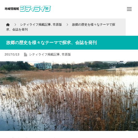
Home
シティライフ掲載記事
,
市原版
故郷の歴史を様々なテーマで探
求、会誌を発刊
故郷の歴史を様々なテーマで探求、会誌を発刊
2017/1/13
シティライフ掲載記事
,
市原版