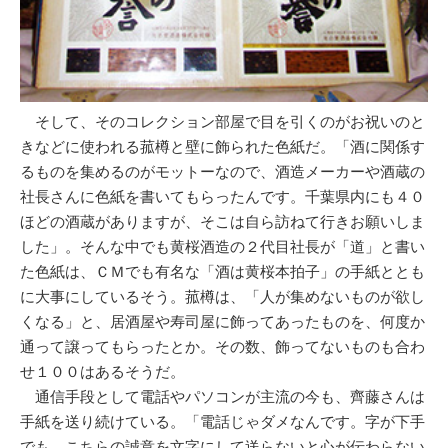
そして、そのコレクション部屋で目を引くのがお祝いのと
きなどに使われる菰樽と壁に飾られた色紙だ。「酒に関係す
るものを集めるのがモットーなので、酒造メーカーや酒蔵の
社長さんに色紙を書いてもらったんです。千葉県内にも４０
ほどの酒蔵がありますが、そこは自ら訪ねて行きお願いしま
した」。そんな中でも黄桜酒造の２代目社長が「道」と書い
た色紙は、ＣＭでも有名な「酒は黄桜本拍子」の手紙ととも
に大事にしているそう。菰樽は、「人が集めないものが欲し
くなる」と、居酒屋や寿司屋に飾ってあったものを、何度か
通って譲ってもらったとか。その数、飾ってないものも合わ
せ１００はあるそうだ。
通信手段として電話やパソコンが主流の今も、齊藤さんは
手紙を送り続けている。「電話じゃダメなんです。字が下手
でも、こちらの誠意を文字にして送らないと心が伝わらない