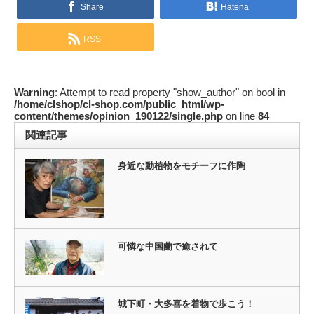
Share
Hatena
RSS
Warning
: Attempt to read property "show_author" on bool in
/home/clshop/cl-shop.com/public_html/wp-
content/themes/opinion_190122/single.php
on line
84
関連記事
身近な動植物をモチーフに作陶
可憐な中国蘭で癒されて
城下町・大多喜を着物で歩こう！