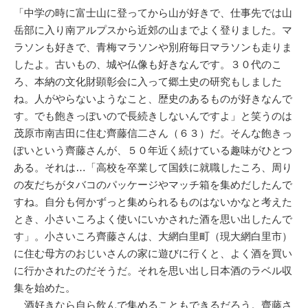
「中学の時に富士山に登ってから山が好きで、仕事先では山
岳部に入り南アルプスから近郊の山までよく登りました。マ
ラソンも好きで、青梅マラソンや別府毎日マラソンも走りま
したよ。古いもの、城や仏像も好きなんです。３０代のこ
ろ、本納の文化財顕彰会に入って郷土史の研究もしました
ね。人がやらないようなこと、歴史のあるものが好きなんで
す。でも飽きっぽいので長続きしないんですよ」と笑うのは
茂原市南吉田に住む齊藤信二さん（６３）だ。そんな飽きっ
ぽいという齊藤さんが、５０年近く続けている趣味がひとつ
ある。それは…「高校を卒業して国鉄に就職したころ、周り
の友だちがタバコのパッケージやマッチ箱を集めだしたんで
すね。自分も何かずっと集められるものはないかなと考えた
とき、小さいころよく使いにいかされた酒を思い出したんで
す」。小さいころ齊藤さんは、大網白里町（現大網白里市）
に住む母方のおじいさんの家に遊びに行くと、よく酒を買い
に行かされたのだそうだ。それを思い出し日本酒のラベル収
集を始めた。
酒好きなら自ら飲んで集めることもできるだろう。齊藤さ