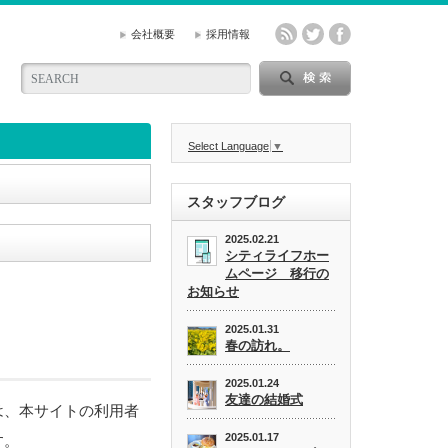
会社概要
採用情報
Select Language
▼
スタッフブログ
2025.02.21
シティライフホー
ムページ 移行の
お知らせ
2025.01.31
春の訪れ。
2025.01.24
友達の結婚式
は、本サイトの利用者
2025.01.17
す。