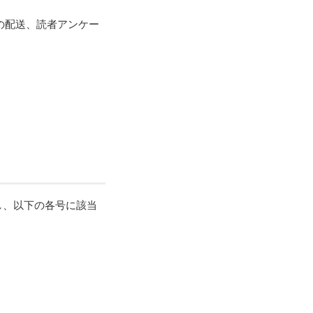
の配送、読者アンケー
。
し、以下の各号に該当