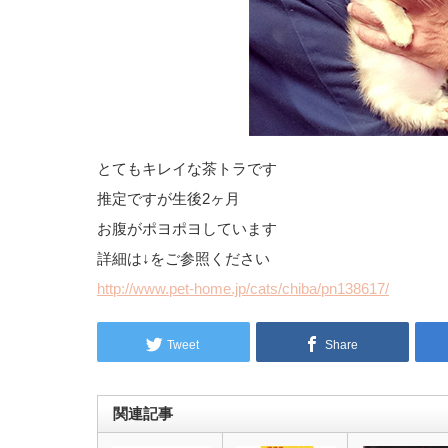
とてもキレイな茶トラです
推定ですが生後2ヶ月
お腹がポヨポヨしています
詳細は↓をご参照ください
http://www.pet-home.jp/cats/chiba/pn138617/
Tweet
Share
関連記事