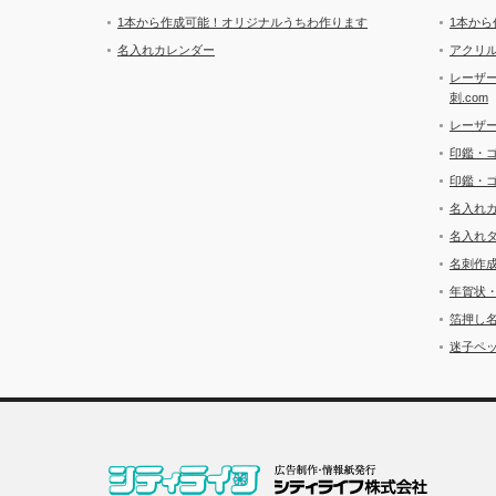
1本から作成可能！オリジナルうちわ作ります
1本か
名入れカレンダー
アクリル
レーザ
刺.com
レーザ
印鑑・
印鑑・
名入れ
名入れ
名刺作
年賀状
箔押し
迷子ペッ