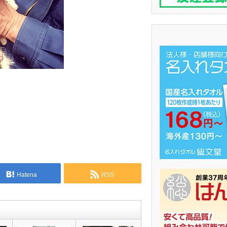
Hatena
RSS