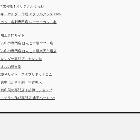
ら作成可能！オリジナルうちわ
キーホルダー作成 アクリルグッズ.com
ーカット名刺専門店 レーザーカット名
ー加工専門サイト
ゴム印の専門店 はんこ市場ヤフー店
ゴム印の専門店 はんこ市場楽天市場店
カレンダー専門店 カレン堂
タオルの総文堂
成便利サイト スタプリドットコム
・喪中はがき印刷 年賀職人
名刺印刷の専門店｜箔押しショップ
トチラシ作成専門店 迷子ペット.net