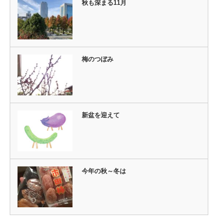
秋も深まる11月
梅のつぼみ
新盆を迎えて
今年の秋～冬は