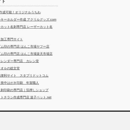
イト
ら作成可能！オリジナルうちわ
キーホルダー作成 アクリルグッズ.com
ーカット名刺専門店 レーザーカット名
ー加工専門サイト
ゴム印の専門店 はんこ市場ヤフー店
ゴム印の専門店 はんこ市場楽天市場店
カレンダー専門店 カレン堂
タオルの総文堂
成便利サイト スタプリドットコム
・喪中はがき印刷 年賀職人
名刺印刷の専門店｜箔押しショップ
トチラシ作成専門店 迷子ペット.net