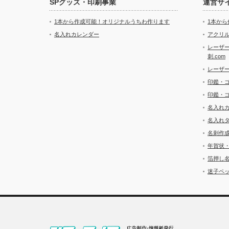
SPグッズ・印刷事業
運営サ
1本から作成可能！オリジナルうちわ作ります
1本か
名入れカレンダー
アクリル
レーザ
刺.com
レーザ
印鑑・
印鑑・
名入れ
名入れ
名刺作
年賀状
箔押し
迷子ペッ