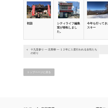
初詣
シティライフ編集
今年も行ってき
室が移転しまし
スキー
た。
十九堂参り ― 北青柳 ― １２年に１度行われる女性たち
の祈り
トップページに戻る