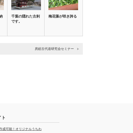
納
千葉の隠れた古刹
梅花藻が咲き誇る
です。
房総古代道研究会セミナー
イト
ら作成可能！オリジナルうちわ