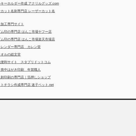
キーホルダー作成 アクリルグッズ.com
ーカット名刺専門店 レーザーカット名
ー加工専門サイト
ゴム印の専門店 はんこ市場ヤフー店
ゴム印の専門店 はんこ市場楽天市場店
カレンダー専門店 カレン堂
タオルの総文堂
成便利サイト スタプリドットコム
・喪中はがき印刷 年賀職人
名刺印刷の専門店｜箔押しショップ
トチラシ作成専門店 迷子ペット.net