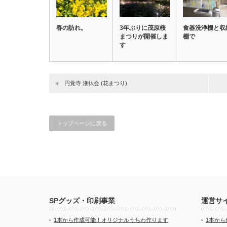
春の訪れ。
3年ぶりに茂原桜
食器洗浄機と収
まつりが開催しま
棚で
す
円覚寺 潅仏会 (花まつり)
トップページに戻る
SPグッズ・印刷事業
運営サ
1本から作成可能！オリジナルうちわ作ります
1本か