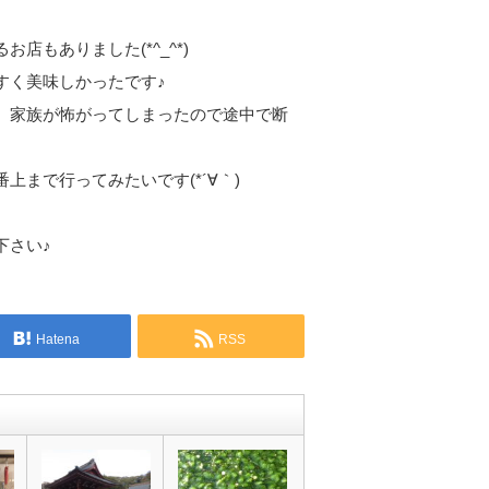
もありました(*^_^*)
すく美味しかったです♪
、家族が怖がってしまったので途中で断
まで行ってみたいです(*´∀｀)
。
下さい♪
Hatena
RSS