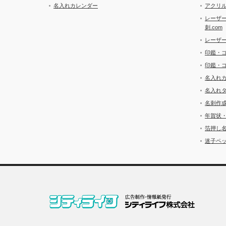
名入れカレンダー
アクリル
レーザ
刺.com
レーザ
印鑑・
印鑑・
名入れ
名入れ
名刺作
年賀状
箔押し
迷子ペッ