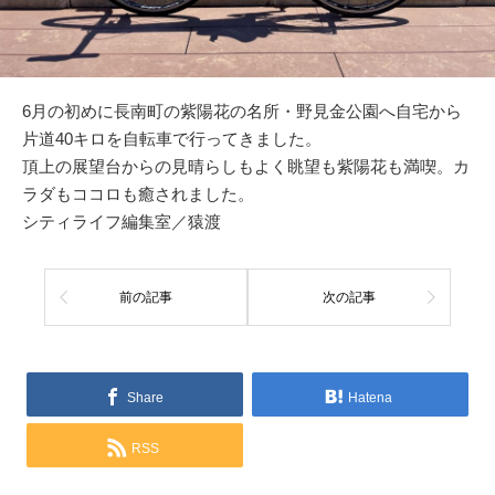
6月の初めに長南町の紫陽花の名所・野見金公園へ自宅から
片道40キロを自転車で行ってきました。
頂上の展望台からの見晴らしもよく眺望も紫陽花も満喫。カ
ラダもココロも癒されました。
シティライフ編集室／猿渡
前の記事
次の記事
Share
Hatena
RSS