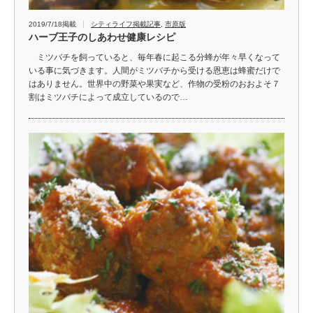
2019/7/18掲載
シティライフ掲載記事
,
市原版
ハーブ王子のしあわせ健康レシピ
ミツバチを飼っていると、毎年春に起こる分蜂が年々早くなって
いる事に気づきます。人間がミツバチから受ける恩恵は蜂蜜だけで
はありません。世界中の野菜や果実など、作物の受粉のおおよそ７
割はミツバチによって成立しているので…