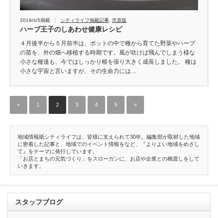
2019/4/5掲載
シティライフ掲載記事
,
市原版
ハーブ王子のしあわせ健康レシピ
４月後半から５月前半は、ポットの中で種から育てた野菜やハーブ
の苗を、外の畑へ移植する時期です。風が吹けば飛んでしまう様な
小さな種達も、今ではしっかり根を張り大きく成長しました。 種は
小さな宇宙と言いますが、その生命力には…
«
1
2
3
4
5
»
地域情報紙シティライフは、皆様に支えられて30年。編集部が取材した地域
に密着した記事と、地域でのイベント情報をなど、『よりよい地域をめざし
て』をテーマに発行しています。
「お店とまちの元気づくり」をスローガンに、お店や企業との橋渡しをして
いきます。
スタッフブログ