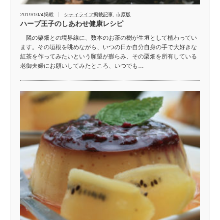
2019/10/4掲載
シティライフ掲載記事
,
市原版
ハーブ王子のしあわせ健康レシピ
隣の栗畑との境界線に、数本のお茶の樹が生垣として植わってい
ます。その垣根を眺めながら、いつの日か自分自身の手で大好きな
紅茶を作ってみたいという願望が膨らみ、その栗畑を所有している
老御夫婦にお願いしてみたところ、いつでも…