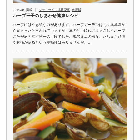
2019/8/1掲載
シティライフ掲載記事
,
市原版
ハーブ王子のしあわせ健康レシピ
ハーブには不思議な力があります。ハーブガーデンは元々薬草園か
ら始まったと言われていますが、薬のない時代にはまさしくハーブ
こそが病を治す唯一の手段でした。現代薬品の様な、たちまち頭痛
や腹痛が治るという即効性はありませんが、…