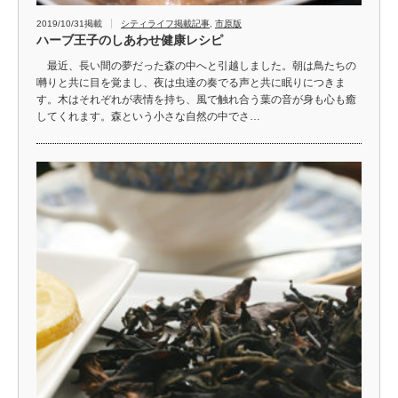
2019/10/31掲載
シティライフ掲載記事
,
市原版
ハーブ王子のしあわせ健康レシピ
最近、長い間の夢だった森の中へと引越しました。朝は鳥たちの
囀りと共に目を覚まし、夜は虫達の奏でる声と共に眠りにつきま
す。木はそれぞれが表情を持ち、風で触れ合う葉の音が身も心も癒
してくれます。森という小さな自然の中でさ…