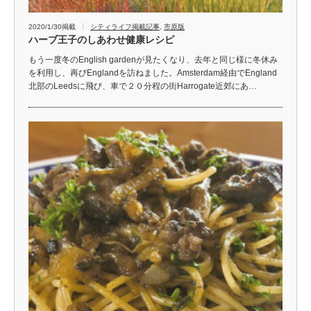
2020/1/30掲載
シティライフ掲載記事
,
市原版
ハーブ王子のしあわせ健康レシピ
もう一度冬のEnglish gardenが見たくなり、去年と同じ様に冬休み
を利用し、再びEnglandを訪ねました。Amsterdam経由でEngland
北部のLeedsに飛び、車で２０分程の街Harrogate近郊にあ…