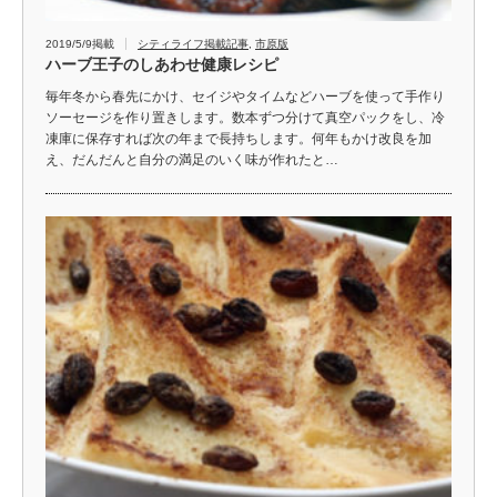
2019/5/9掲載
シティライフ掲載記事
,
市原版
ハーブ王子のしあわせ健康レシピ
毎年冬から春先にかけ、セイジやタイムなどハーブを使って手作り
ソーセージを作り置きします。数本ずつ分けて真空パックをし、冷
凍庫に保存すれば次の年まで長持ちします。何年もかけ改良を加
え、だんだんと自分の満足のいく味が作れたと…