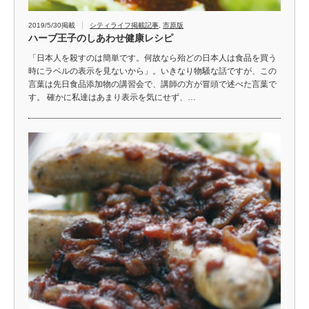
2019/5/30掲載
シティライフ掲載記事
,
市原版
ハーブ王子のしあわせ健康レシピ
「日本人を殺すのは簡単です。何故なら殆どの日本人は食品を買う
時にラベルの表示を見ないから」。いきなり物騒な話ですが、この
言葉は先日食品添加物の講習会で、講師の方が冒頭で述べた言葉で
す。 確かに私達はあまり表示を気にせず、…