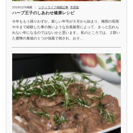
2019/12/5掲載
シティライフ掲載記事
,
市原版
ハーブ王子のしあわせ健康レシピ
今年ももう残りわずか。新しい年号が５月から始まり、梅雨の長雨
や今まで経験した事の無いような台風被害によって、きっと忘れら
れない年になるのではないかと思います。 私のところでは、２群い
た蜜蜂の巣箱の１つが強風で倒され、おそ…