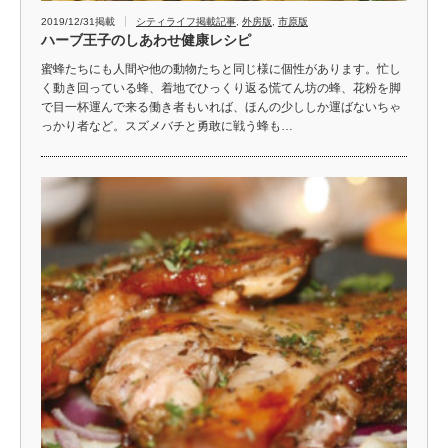
2019/12/31掲載
シティライフ掲載記事
,
外房版
,
市原版
ハーブ王子のしあわせ健康レシピ
蜜蜂たちにも人間や他の動物たちと同じ様に個性があります。忙し
く動き回っている蜂、着地でひっくり返る慌てん坊の蜂、花粉を脚
で目一杯運んで来る働き者もいれば、ほんの少ししか運ばないちゃ
っかり者など。スズメバチと勇敢に戦う蜂も…