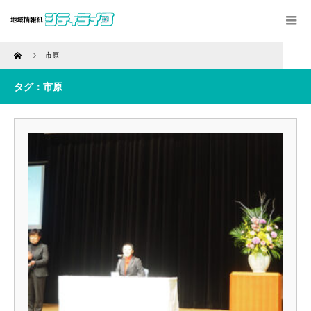
Home
市原
タグ：市原