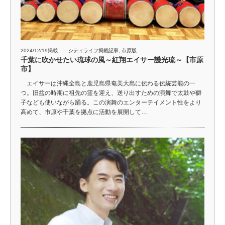
2024/12/19掲載
シティライフ掲載記事
,
市原版
千葉に吹かせたい琉球の風～紅翔エイサー護光琉～【市原
市】
エイサーは沖縄全島と鹿児島県奄美大島に伝わる伝統芸能の一
つ。旧盆の時期に祖先の霊を迎え、送り出すための演舞で太鼓や獅
子なども使いながら踊る。この演舞のエンターテイメント性をより
高めて、市原や千葉を拠点に活動を展開して…