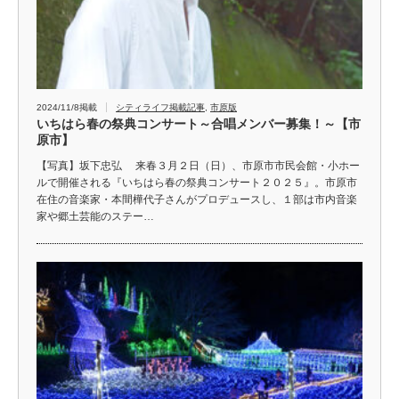
2024/11/8掲載
シティライフ掲載記事
,
市原版
いちはら春の祭典コンサート～合唱メンバー募集！～【市
原市】
【写真】坂下忠弘 来春３月２日（日）、市原市市民会館・小ホー
ルで開催される『いちはら春の祭典コンサート２０２５』。市原市
在住の音楽家・本間樺代子さんがプロデュースし、１部は市内音楽
家や郷土芸能のステー…