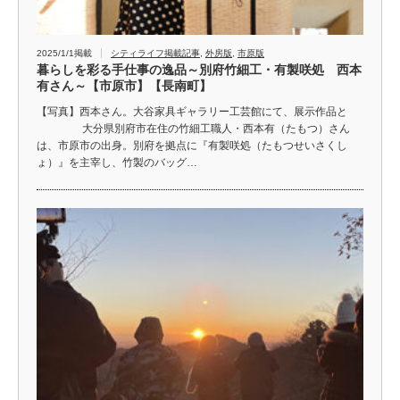
2025/1/1掲載
シティライフ掲載記事
,
外房版
,
市原版
暮らしを彩る手仕事の逸品～別府竹細工・有製咲処 西本
有さん～【市原市】【長南町】
【写真】西本さん。大谷家具ギャラリー工芸館にて、展示作品と
大分県別府市在住の竹細工職人・西本有（たもつ）さん
は、市原市の出身。別府を拠点に『有製咲処（たもつせいさくし
ょ）』を主宰し、竹製のバッグ…