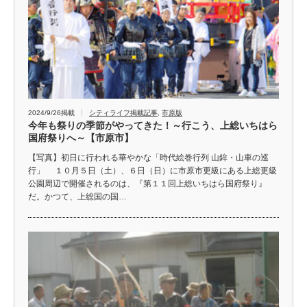
2024/9/26掲載
シティライフ掲載記事
,
市原版
今年も祭りの季節がやってきた！～行こう、上総いちはら
国府祭りへ～【市原市】
【写真】初日に行われる華やかな「時代絵巻行列 山鉾・山車の巡
行」 １０月５日（土）、６日（日）に市原市更級にある上総更級
公園周辺で開催されるのは、『第１１回上総いちはら国府祭り』
だ。かつて、上総国の国…