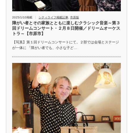
2025/1/10掲載
シティライフ掲載記事
,
市原版
障がい者とその家族とともに楽しむクラシック音楽～第３
回ドリームコンサート・２月８日開催／ドリームオーケス
トラ～【市原市】
【写真】第１回ドリームコンサートにて。２部では会場とステージ
が一体に 「障がい者でも、小さな子ど…