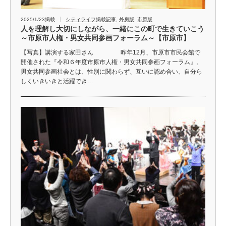
2025/1/23掲載
シティライフ掲載記事
,
外房版
,
市原版
人を理解し大切にしながら、一緒にこの町で生きていこう
～市原市人権・男女共同参画フォーラム～【市原市】
【写真】講演する家田さん 昨年12月、市原市市民会館で
開催された『令和６年度市原市人権・男女共同参画フォーラム』。
男女共同参画社会とは、性別に関わらず、互いに認め合い、自分ら
しくいきいきと活躍でき…