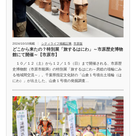
2024/10/10掲載
シティライフ掲載記事
,
市原版
どこから来たの？特別展「旅するはにわ」～市原歴史博物
館にて開催～【市原市】
１０／１２（土）から１２／１５（日）まで開催される、市原歴
史博物館（市原市能満）の特別展「旅するはにわ～房総の埴輪にみ
る地域間交流～」。千葉県指定文化財の「山倉１号墳出土埴輪（は
にわ）」が出土した、山倉１号墳の発掘調査…