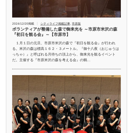
2024/12/20掲載
シティライフ掲載記事
,
市原版
ボランティアが整備した森で御来光を ～市原市米沢の森
『初日を観る会』～【市原市】
１月１日の元旦、市原市米沢の森で『初日を観る会』が行われ
る。米沢の森は標高１６２・３メートル。『御十八夜（おじゅうは
っちゃ）』と呼ばれる月待ちの頂上から、御来光を観るイベント
だ。主催する『市原米沢の森を考える会』の鶴…