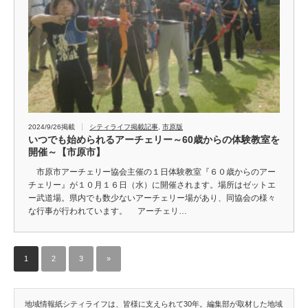
2024/9/26掲載
シティライフ掲載記事
,
市原版
いつでも始められるアーチェリー～60歳からの体験教室を
開催～【市原市】
市原市アーチェリー協会主催の１日体験教室『６０歳からのアー
チェリー』が１０月１６日（水）に開催されます。場所はゼットエ
ー武道場。県内でも数少ないアーチェリー場があり、同協会の様々
な行事が行われています。 アーチェリ…
1
2
3
»
地域情報紙シティライフは、皆様に支えられて30年。編集部が取材した地域