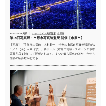
2024/10/18掲載
シティライフ掲載記事
,
市原版
第14回写真展・市原市写真連盟展 開催【市原市】
【写真】「手作りの電飾」木村順一 恒例の市原市写真連盟展が１
１／１（金）～６（水）、夢ホール（市原市更級・スポーツデポ市
原五井店１階）にて開催されます。６つの参加団体のほか、今年も
作品の応募数がとても…