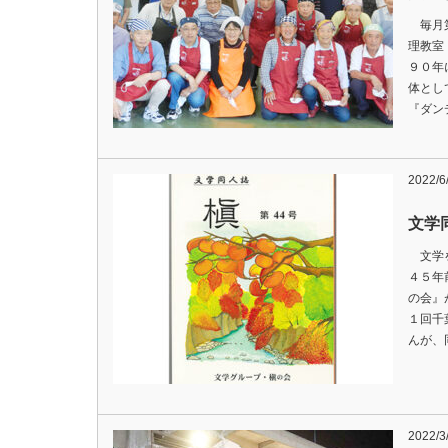
毎月第
理教室
９０年
体とし
『ダン
2022/
文学
文学を
４５年
の会』
１回千
んが、
2022/