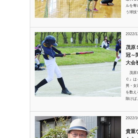
ルを奪
う球技
2022/
茂原
冠～
大会
茂原市
Ｃ』は
男・女
を数え
除けば
2022/
貴重