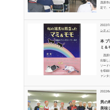
茂原市
定で、
2022/
シティ
本 
ミ＆
茂原市
出版し
ソード
を収録
ァンタ
2022/
男の
美味