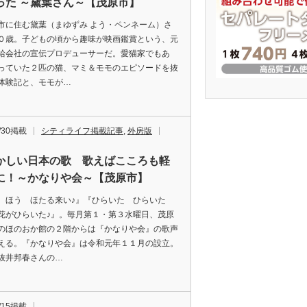
った ～黛葉さん～【茂原市】
に住む黛葉（まゆずみ よう・ペンネーム）さ
０歳。子どもの頃から趣味が映画鑑賞という、元
給会社の宣伝プロデューサーだ。愛猫家でもあ
っていた２匹の猫、マミ＆モモのエピソードを抜
体験記と、モモが…
9/30掲載
シティライフ掲載記事
,
外房版
かしい日本の歌 歌えばこころも軽
に！～かなりや会～【茂原市】
 ほう ほたる来い♪』『ひらいた ひらいた
花がひらいた♪』。毎月第１・第３水曜日、茂原
のほのおか館の２階からは『かなりや会』の歌声
える。『かなりや会』は令和元年１１月の設立。
抜井邦春さんの…
9/15掲載