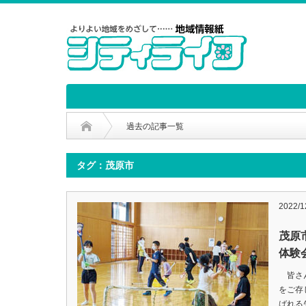
過去の記事一覧
タグ：茂原市
2022/
茂原
体験
皆さん
をご存
ばれる