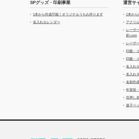
SPグッズ・印刷事業
運営サ
1本から作成可能！オリジナルうちわ作ります
1本か
名入れカレンダー
アクリル
レーザ
刺.com
レーザ
印鑑・
印鑑・
名入れ
名入れ
名刺作
年賀状
箔押し
迷子ペッ