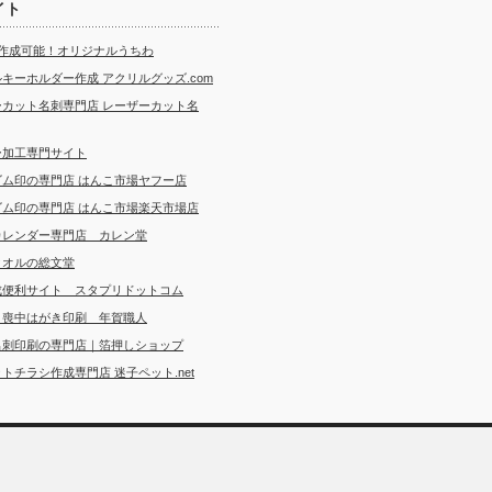
イト
ら作成可能！オリジナルうちわ
キーホルダー作成 アクリルグッズ.com
ーカット名刺専門店 レーザーカット名
ー加工専門サイト
ゴム印の専門店 はんこ市場ヤフー店
ゴム印の専門店 はんこ市場楽天市場店
カレンダー専門店 カレン堂
タオルの総文堂
成便利サイト スタプリドットコム
・喪中はがき印刷 年賀職人
名刺印刷の専門店｜箔押しショップ
トチラシ作成専門店 迷子ペット.net