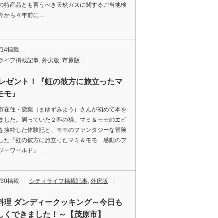
の特産品とも言うべき天然ガスに関するご当地検
今から４年前に…
7/14掲載
ライフ掲載記事
,
外房版
,
市原版
プレゼント！『虹の彼方に旅立ったマ
モモ』
在住・黛葉（まゆずみよう）さんが初めて本を
ました。飼っていた２匹の猫、マミ＆モモのエピ
を抜粋した体験記と、モモのファンタジーな冒険
した『虹の彼方に旅立ったマミ＆モモ 感動のフ
ジーワールド』…
6/30掲載
シティライフ掲載記事
,
外房版
料理 ダンディークッキング～今日も
しくできました！～【茂原市】