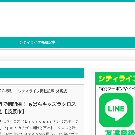
シティライフ掲載記事
12/8掲載
シティライフ掲載記事
,
外房版
市で初開催！ もばらキッズラクロス
会【茂原市】
はラクロス（Ｌａｃｒｏｓｓ）というスポーツ
じですか？ カナダの国技と言われ、クロスと呼
先に網の付いたスティックを用いてゴム製のボー