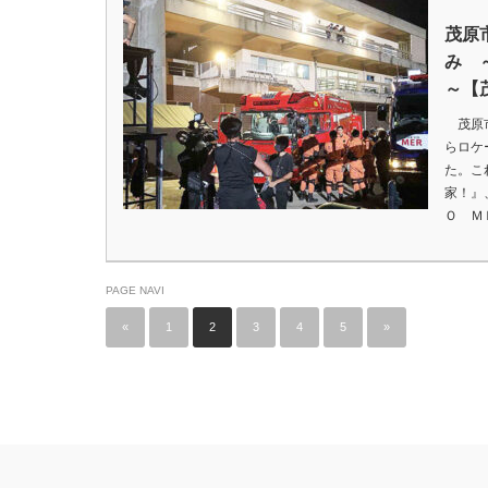
茂原
み 
～【
茂原市
らロケ
た。こ
家！』
Ｏ Ｍ
PAGE NAVI
«
1
2
3
4
5
»