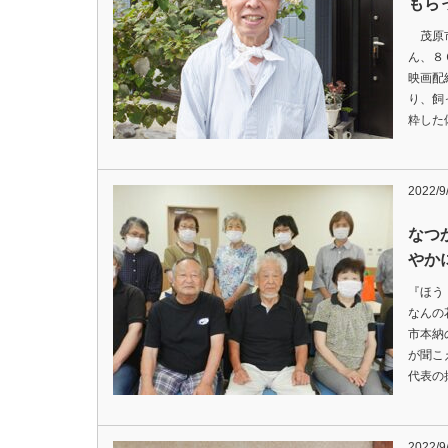
もら
茂原市
ん、８
映画配
り、飼
粋した
2022/
なつ
やか
『ほう
なんの
市本納
が聞こ
代表の
2022/