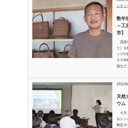
シティ
数年
～工
市】
茂原市
リ）を
ッグや
２０年
毯など
2022/
天然
ウム
６月１
るシン
検定ガ