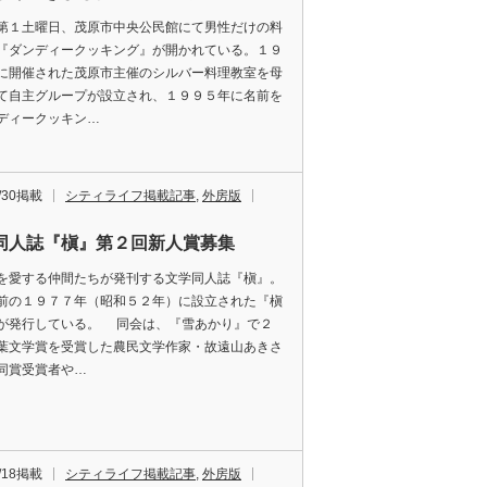
１土曜日、茂原市中央公民館にて男性だけの料
『ダンディークッキング』が開かれている。１９
に開催された茂原市主催のシルバー料理教室を母
て自主グループが設立され、１９９５年に名前を
ディークッキン…
6/30掲載
シティライフ掲載記事
,
外房版
同人誌『槇』第２回新人賞募集
愛する仲間たちが発刊する文学同人誌『槇』。
前の１９７７年（昭和５２年）に設立された『槇
が発行している。 同会は、『雪あかり』で２
葉文学賞を受賞した農民文学作家・故遠山あきさ
同賞受賞者や…
3/18掲載
シティライフ掲載記事
,
外房版