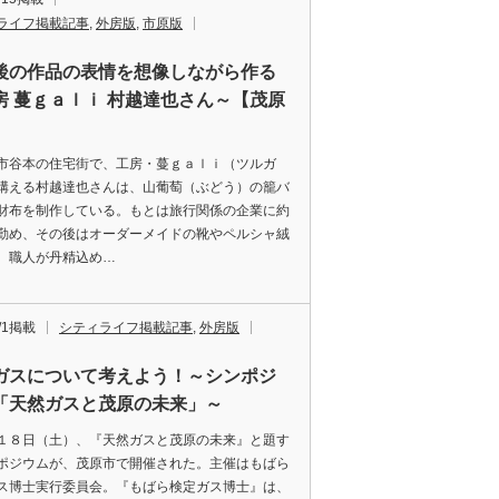
ライフ掲載記事
,
外房版
,
市原版
後の作品の表情を想像しながら作る
房 蔓ｇａｌｉ 村越達也さん～【茂原
谷本の住宅街で、工房・蔓ｇａｌｉ（ツルガ
構える村越達也さんは、山葡萄（ぶどう）の籠バ
財布を制作している。もとは旅行関係の企業に約
勤め、その後はオーダーメイドの靴やペルシャ絨
、職人が丹精込め…
9/1掲載
シティライフ掲載記事
,
外房版
ガスについて考えよう！～シンポジ
「天然ガスと茂原の未来」～
８日（土）、『天然ガスと茂原の未来』と題す
ポジウムが、茂原市で開催された。主催はもばら
ス博士実行委員会。『もばら検定ガス博士』は、