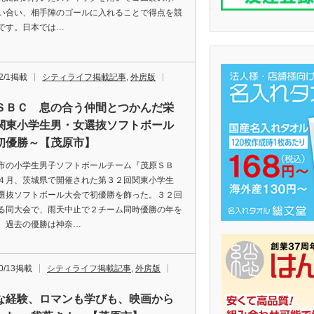
い合い、相手陣のゴールに入れることで得点を競
です。日本では…
12/1掲載
シティライフ掲載記事
,
外房版
ＳＢＣ 息の合う仲間とつかんだ栄
関東小学生男・女選抜ソフトボール
初優勝～【茂原市】
の小学生男子ソフトボールチーム『茂原ＳＢ
４月、茨城県で開催された第３２回関東小学生
選抜ソフトボール大会で初優勝を飾った。３２回
る同大会で、雨天中止で２チーム同時優勝の年を
、過去の優勝は神奈…
10/13掲載
シティライフ掲載記事
,
外房版
な経験、ロマンも学びも、映画から