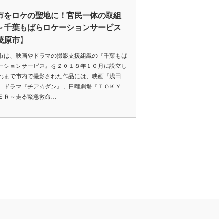
市をロケの聖地に！官民一体の取組
～千葉もばらロケーションサービス
茂原市】
は、映画やドラマの撮影支援組織の『千葉もば
ーションサービス』を２０１８年１０月に設立し
れまで市内で撮影された作品には、映画『浅田
、ドラマ『チア☆ダン』、日曜劇場『ＴＯＫＹ
ＥＲ～走る緊急救命…