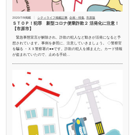
2020/7/9掲載
シティライフ掲載記事
,
企画・特集
,
市原版
ＳＴＯＰ！犯罪 新型コロナ便乗詐欺２ 活発化に注意！
【市原市】
緊急事態宣言が解除され、詐欺の犯人など動きが活発になると予
想されています。事例を参照に、注意していきましょう。 ◇警察官
を騙る ・ＸＸ警察署の●●です。詐欺の犯人を捕まえた。カード情報
が盗まれていたので、止める手続…