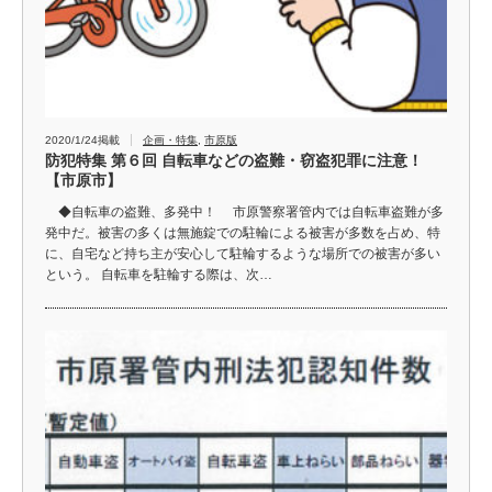
2020/1/24掲載
企画・特集
,
市原版
防犯特集 第６回 自転車などの盗難・窃盗犯罪に注意！
【市原市】
◆自転車の盗難、多発中！ 市原警察署管内では自転車盗難が多
発中だ。被害の多くは無施錠での駐輪による被害が多数を占め、特
に、自宅など持ち主が安心して駐輪するような場所での被害が多い
という。 自転車を駐輪する際は、次…