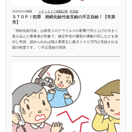
2020/9/10掲載
シティライフ掲載記事
,
市原版
ＳＴＯＰ！犯罪 持続化給付金支給の不正自給！【市原
市】
「持続化給付金」は新型コロナウイルスの影響で売り上げが大きく
落ち込んだ事業者が対象で、確定申告の書類や通帳の写しなどを添
付し申請、認められれば個人事業主に最大１００万円が支給される
国の制度です。 ◇不正受給の現状 …