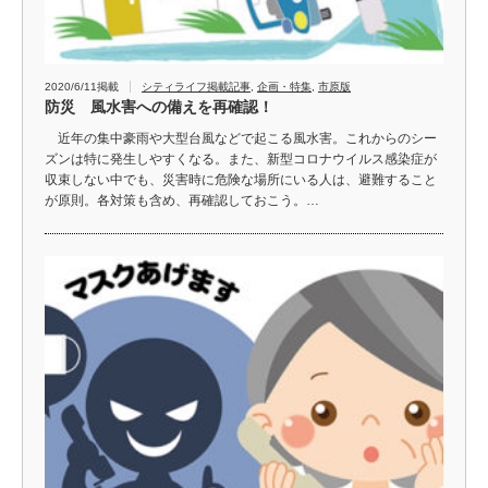
2020/6/11掲載
シティライフ掲載記事
,
企画・特集
,
市原版
防災 風水害への備えを再確認！
近年の集中豪雨や大型台風などで起こる風水害。これからのシー
ズンは特に発生しやすくなる。また、新型コロナウイルス感染症が
収束しない中でも、災害時に危険な場所にいる人は、避難すること
が原則。各対策も含め、再確認しておこう。…