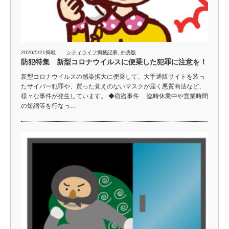
2020/5/21掲載
シティライフ掲載記事
,
外房版
防犯特集 新型コロナウイルスに便乗した犯罪に注意を！
新型コロナウイルスの感染拡大に便乗して、大手通販サイトを装っ
たサイバー犯罪や、買った覚えのないマスクが届く悪質商法など、
様々な事件が発生しています。 ◆窃盗事件 臨時休業中や営業時間
の短縮等を行なっ…