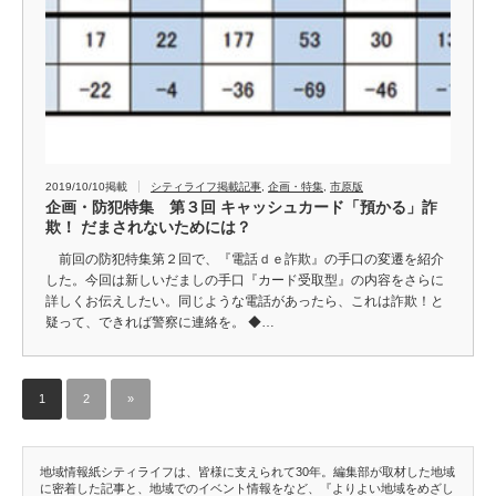
2019/10/10掲載
シティライフ掲載記事
,
企画・特集
,
市原版
企画・防犯特集 第３回 キャッシュカード「預かる」詐
欺！ だまされないためには？
前回の防犯特集第２回で、『電話ｄｅ詐欺』の手口の変遷を紹介
した。今回は新しいだましの手口『カード受取型』の内容をさらに
詳しくお伝えしたい。同じような電話があったら、これは詐欺！と
疑って、できれば警察に連絡を。 ◆…
1
2
»
地域情報紙シティライフは、皆様に支えられて30年。編集部が取材した地域
に密着した記事と、地域でのイベント情報をなど、『よりよい地域をめざし