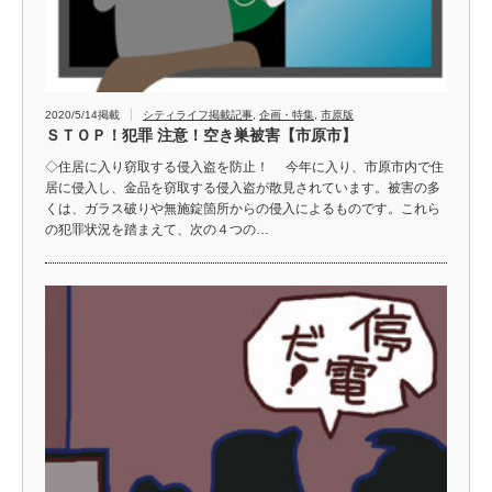
2020/5/14掲載
シティライフ掲載記事
,
企画・特集
,
市原版
ＳＴＯＰ！犯罪 注意！空き巣被害【市原市】
◇住居に入り窃取する侵入盗を防止！ 今年に入り、市原市内で住
居に侵入し、金品を窃取する侵入盗が散見されています。被害の多
くは、ガラス破りや無施錠箇所からの侵入によるものです。これら
の犯罪状況を踏まえて、次の４つの…