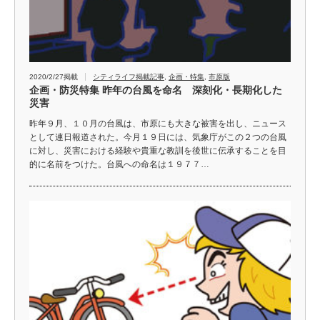
2020/2/27掲載
シティライフ掲載記事
,
企画・特集
,
市原版
企画・防災特集 昨年の台風を命名 深刻化・長期化した
災害
昨年９月、１０月の台風は、市原にも大きな被害を出し、ニュース
として連日報道された。今月１９日には、気象庁がこの２つの台風
に対し、災害における経験や貴重な教訓を後世に伝承することを目
的に名前をつけた。台風への命名は１９７７…