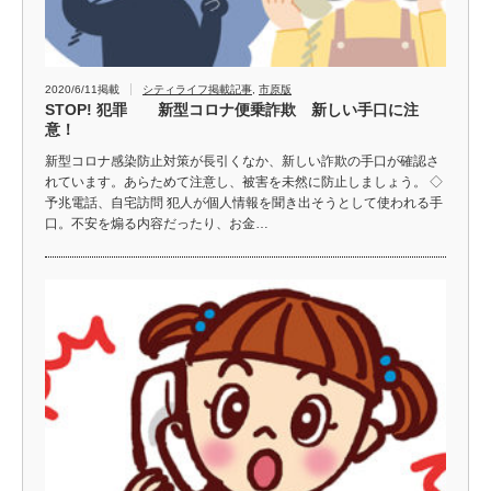
2020/6/11掲載
シティライフ掲載記事
,
市原版
STOP! 犯罪 新型コロナ便乗詐欺 新しい手口に注
意！
新型コロナ感染防止対策が長引くなか、新しい詐欺の手口が確認さ
れています。あらためて注意し、被害を未然に防止しましょう。 ◇
予兆電話、自宅訪問 犯人が個人情報を聞き出そうとして使われる手
口。不安を煽る内容だったり、お金…