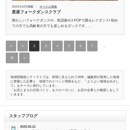
2023/10/25掲載
サークル情報
星座フォークダンスクラブ
懐かしいフォークダンスや、歌謡曲やJ-POPで踊るレクダンス! 初め
ての方でも高齢者の方でも楽しめるダンスです。…
«
1
2
3
4
5
6
7
…
30
»
地域情報紙シティライフは、皆様に支えられて30年。編集部が取材した地域
に密着した記事と、地域でのイベント情報をなど、『よりよい地域をめざし
て』をテーマに発行しています。
「お店とまちの元気づくり」をスローガンに、お店や企業との橋渡しをして
いきます。
スタッフブログ
2025.02.21