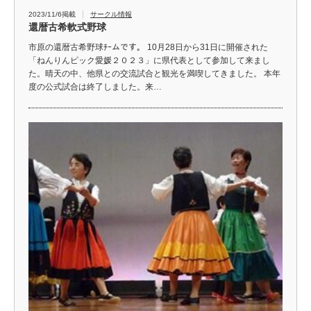
2023/11/6掲載
サークル情報
還暦古希軟式野球
市原の還暦古希野球ﾁｰムです。 10月28日から31日に開催された
「ねんりんピック愛媛２０２３」に県代表として参加して来まし
た。晴天の中、他県との交流試合と観光を満喫してきました。 本年
度の公式試合は終了しました。来…