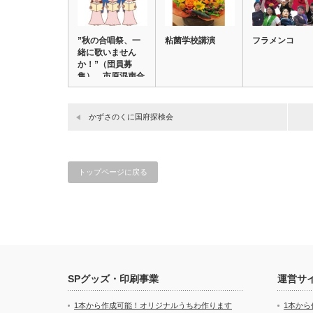
”秋の合唱祭、一
粘菌学校講演
フラメンコ
緒に歌いません
か！”（団員募
集） 市原混声合
唱団…
かずさのくに国府探検会
トップページに戻る
SPグッズ・印刷事業
運営サ
1本から作成可能！オリジナルうちわ作ります
1本か