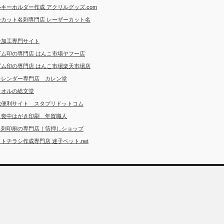
キーホルダー作成 アクリルグッズ.com
ーカット名刺専門店 レーザーカット名
ー加工専門サイト
ゴム印の専門店 はんこ市場ヤフー店
ゴム印の専門店 はんこ市場楽天市場店
カレンダー専門店 カレン堂
タオルの総文堂
成便利サイト スタプリドットコム
・喪中はがき印刷 年賀職人
名刺印刷の専門店｜箔押しショップ
トチラシ作成専門店 迷子ペット.net