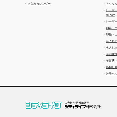
名入れカレンダー
アクリル
レーザ
刺.com
レーザ
印鑑・
印鑑・
名入れ
名入れ
名刺作
年賀状
箔押し
迷子ペッ