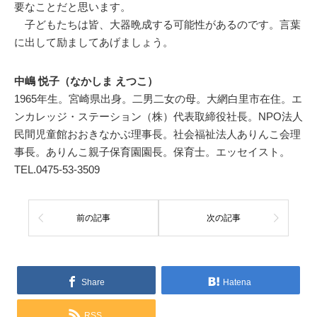
要なことだと思います。
子どもたちは皆、大器晩成する可能性があるのです。言葉
に出して励ましてあげましょう。
中嶋 悦子（なかしま えつこ）
1965年生。宮崎県出身。二男二女の母。大網白里市在住。エ
ンカレッジ・ステーション（株）代表取締役社長。NPO法人
民間児童館おおきなかぶ理事長。社会福祉法人ありんこ会理
事長。ありんこ親子保育園園長。保育士。エッセイスト。
TEL.0475-53-3509
前の記事
次の記事
Share
Hatena
RSS