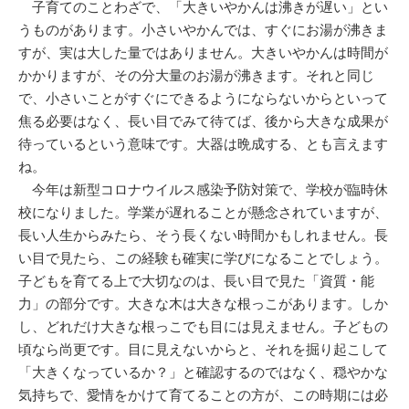
子育てのことわざで、「大きいやかんは沸きが遅い」とい
うものがあります。小さいやかんでは、すぐにお湯が沸きま
すが、実は大した量ではありません。大きいやかんは時間が
かかりますが、その分大量のお湯が沸きます。それと同じ
で、小さいことがすぐにできるようにならないからといって
焦る必要はなく、長い目でみて待てば、後から大きな成果が
待っているという意味です。大器は晩成する、とも言えます
ね。
今年は新型コロナウイルス感染予防対策で、学校が臨時休
校になりました。学業が遅れることが懸念されていますが、
長い人生からみたら、そう長くない時間かもしれません。長
い目で見たら、この経験も確実に学びになることでしょう。
子どもを育てる上で大切なのは、長い目で見た「資質・能
力」の部分です。大きな木は大きな根っこがあります。しか
し、どれだけ大きな根っこでも目には見えません。子どもの
頃なら尚更です。目に見えないからと、それを掘り起こして
「大きくなっているか？」と確認するのではなく、穏やかな
気持ちで、愛情をかけて育てることの方が、この時期には必