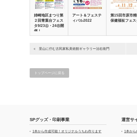
姉崎地区まつり第
アート＆フェステ
第15回市原市
２回青葉台フェス
ィバル2022
保健福祉フェス
タ9/23㊏・24㊐開
催！
里山に佇む古民家私美術館ギャラリー治右衛門
トップページに戻る
SPグッズ・印刷事業
運営サ
1本から作成可能！オリジナルうちわ作ります
1本か