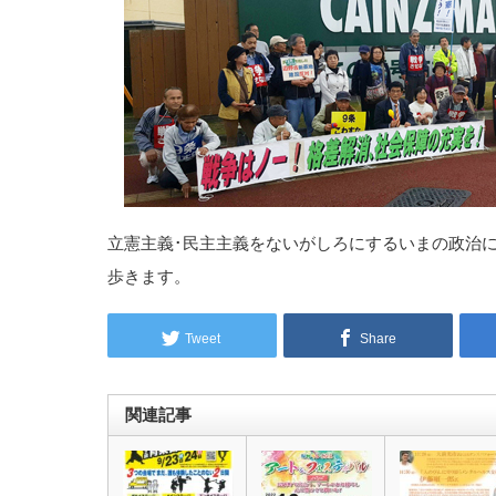
立憲主義･民主主義をないがしろにするいまの政治
歩きます。
Tweet
Share
関連記事