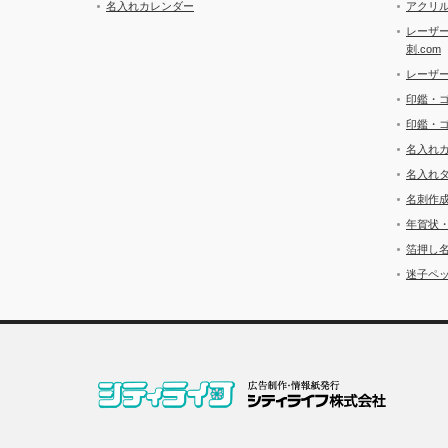
名入れカレンダー
アクリル
レーザ
刺.com
レーザ
印鑑・
印鑑・
名入れ
名入れ
名刺作
年賀状
箔押し
迷子ペッ