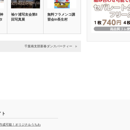
精神
袖ケ浦写友会第8
無料フラメンコ講
タ
回写真展
習会in長生村
千葉南支部新春ダンスパーティー
イト
ら作成可能！オリジナルうちわ