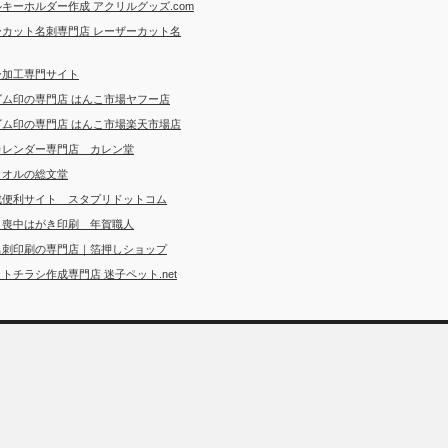
キーホルダー作成 アクリルグッズ.com
ーカット名刺専門店 レーザーカット名
ー加工専門サイト
ゴム印の専門店 はんこ市場ヤフー店
ゴム印の専門店 はんこ市場楽天市場店
カレンダー専門店 カレン堂
タオルの総文堂
成便利サイト スタプリドットコム
・喪中はがき印刷 年賀職人
名刺印刷の専門店｜箔押しショップ
トチラシ作成専門店 迷子ペット.net