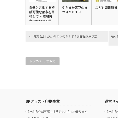
自然と共生する持
やちまた落花生ま
こども図書館員
続可能な都市を目
つり２０１９
指して ～流域思
考でつながる相…
青葉台ふれあいサロンの３１年２月作品展示予定
袖ケ
トップページに戻る
SPグッズ・印刷事業
運営サ
1本から作成可能！オリジナルうちわ作ります
1本か
名入れカレンダー
アクリル