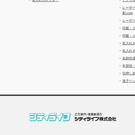
レーザ
刺.com
レーザ
印鑑・
印鑑・
名入れ
名入れ
名刺作
年賀状
箔押し
迷子ペッ