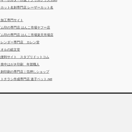
ーカット名刺専門店 レーザーカット名
ー加工専門サイト
ゴム印の専門店 はんこ市場ヤフー店
ゴム印の専門店 はんこ市場楽天市場店
カレンダー専門店 カレン堂
タオルの総文堂
成便利サイト スタプリドットコム
・喪中はがき印刷 年賀職人
名刺印刷の専門店｜箔押しショップ
トチラシ作成専門店 迷子ペット.net