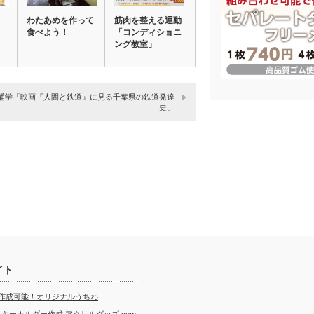
わたあめを作って
筋肉を整える運動
食べよう！
「コンディショニ
ング教室」
浦学「映画『人間と鉄道』に見る千葉県の鉄道発達
史」
イト
ら作成可能！オリジナルうちわ
キーホルダー作成 アクリルグッズ.com