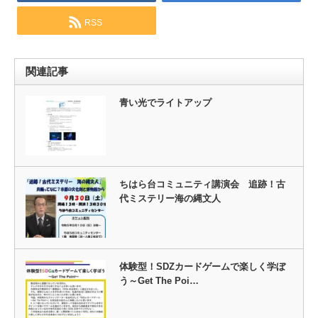
RSS
関連記事
青い光でライトアップ
ちはら台コミュニティ講演会 追跡！古
代ミステリー海の縄文人
体験型！SDZカードゲームで楽しく学ぼ
う～Get The Poi…