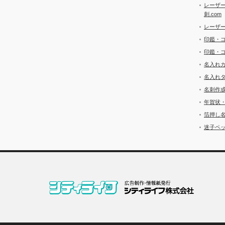
レーザ
刺.com
レーザ
印鑑・
印鑑・
名入れ
名入れ
名刺作
年賀状
箔押し
迷子ペッ