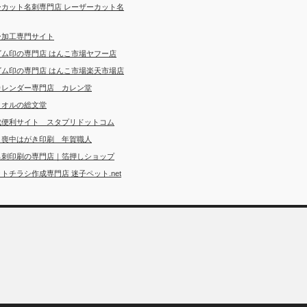
ーカット名刺専門店 レーザーカット名
ー加工専門サイト
ゴム印の専門店 はんこ市場ヤフー店
ゴム印の専門店 はんこ市場楽天市場店
カレンダー専門店 カレン堂
タオルの総文堂
成便利サイト スタプリドットコム
・喪中はがき印刷 年賀職人
名刺印刷の専門店｜箔押しショップ
トチラシ作成専門店 迷子ペット.net