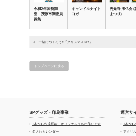
令和2年国勢調
キャンドルナイト
円覚寺 潅仏会 (
査 茂原市調査員
ヨガ
まつり)
募集
一緒につくろう‼『クリスマスDIY』
トップページに戻る
SPグッズ・印刷事業
運営サ
1本から作成可能！オリジナルうちわ作ります
1本か
名入れカレンダー
アクリル