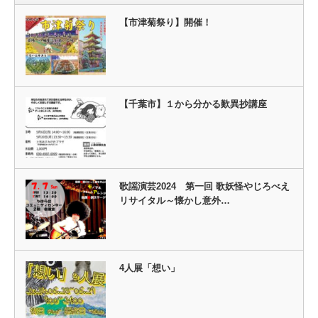
【市津菊祭り】開催！
【千葉市】１から分かる歎異抄講座
歌謡演芸2024 第一回 歌妖怪やじろべえ
リサイタル～懐かし意外…
4人展「想い」