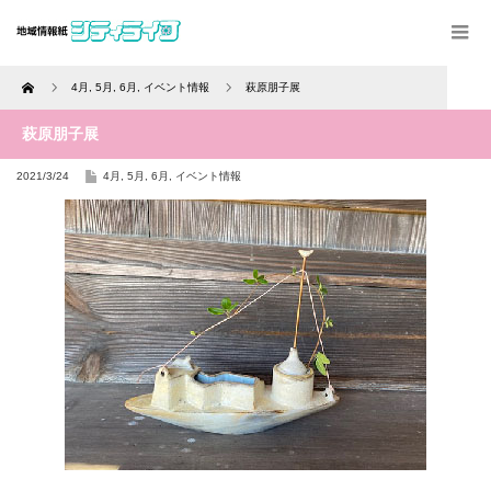
Home
4月
,
5月
,
6月
,
イベント情報
萩原朋子展
萩原朋子展
2021/3/24
4月
,
5月
,
6月
,
イベント情報