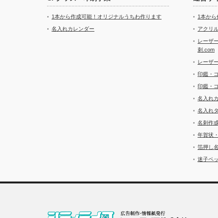
1本から作成可能！オリジナルうちわ作ります
1本か
名入れカレンダー
アクリル
レーザ
刺.com
レーザ
印鑑・
印鑑・
名入れ
名入れ
名刺作
年賀状
箔押し
迷子ペッ