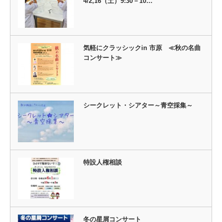
4/2,16（土）9:30－10…
気軽にクラッシックin 市原 ≪秋の名曲
コンサート≫
シークレット・シアター～青空採集～
特設人権相談
冬の星屑コンサート