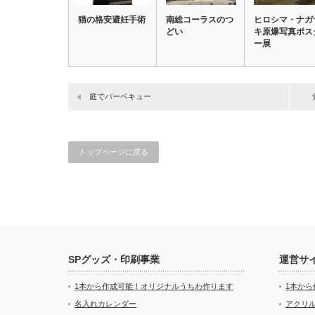
猫の格安避妊手術
南総コーラスのつ
ヒロシマ・ナガ
どい
キ原爆写真ポス
ー展
庭でバーベキュー
トップページに戻る
SPグッズ・印刷事業
運営サ
1本から作成可能！オリジナルうちわ作ります
1本か
名入れカレンダー
アクリル