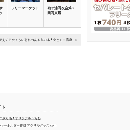
サ
フリーマーケット
袖ケ浦写友会第8
タ
回写真展
覚えてる会：もの忘れのある方の本人会とミニ講座
イト
ら作成可能！オリジナルうちわ
キーホルダー作成 アクリルグッズ.com