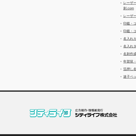
レーザ
刺.com
レーザ
印鑑・
印鑑・
名入れ
名入れ
名刺作
年賀状
箔押し
迷子ペッ