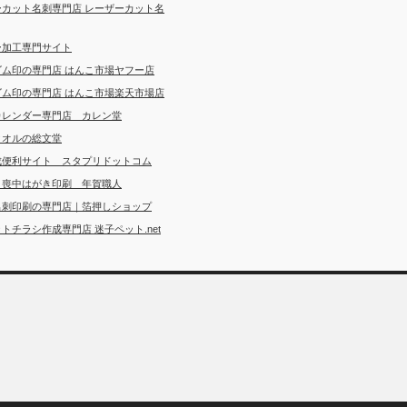
ーカット名刺専門店 レーザーカット名
ー加工専門サイト
ゴム印の専門店 はんこ市場ヤフー店
ゴム印の専門店 はんこ市場楽天市場店
カレンダー専門店 カレン堂
タオルの総文堂
成便利サイト スタプリドットコム
・喪中はがき印刷 年賀職人
名刺印刷の専門店｜箔押しショップ
トチラシ作成専門店 迷子ペット.net