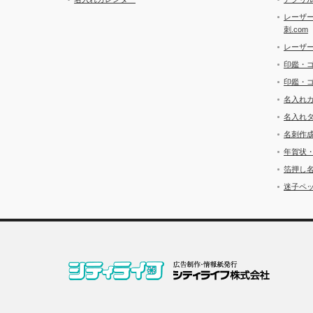
レーザ
刺.com
レーザ
印鑑・
印鑑・
名入れ
名入れ
名刺作
年賀状
箔押し
迷子ペッ