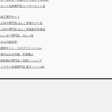
ーカット名刺専門店 レーザーカット名
ー加工専門サイト
ゴム印の専門店 はんこ市場ヤフー店
ゴム印の専門店 はんこ市場楽天市場店
カレンダー専門店 カレン堂
タオルの総文堂
成便利サイト スタプリドットコム
・喪中はがき印刷 年賀職人
名刺印刷の専門店｜箔押しショップ
トチラシ作成専門店 迷子ペット.net