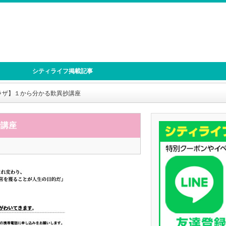
シティライフ掲載記事
ラザ】１から分かる歎異抄講座
抄講座