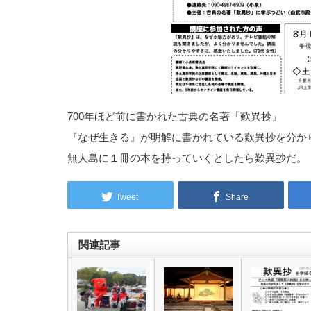
700年ほど前に書かれた古典の名著「歎異抄」
『なぜ生きる』が明解に書かれている歎異抄を分か
無人島に１冊の本を持っていくとしたら歎異抄だ。
Tweet
Share
関連記事