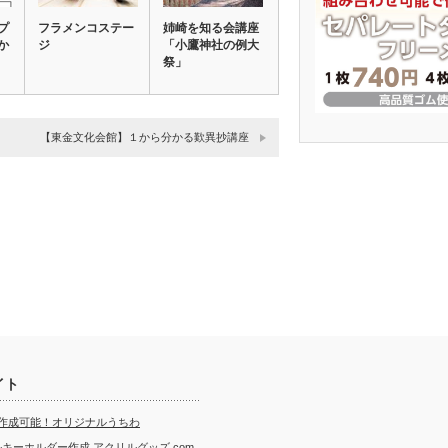
プ
フラメンコステー
姉崎を知る会講座
か
ジ
「小鷹神社の例大
祭」
【東金文化会館】１から分かる歎異抄講座
イト
ら作成可能！オリジナルうちわ
キーホルダー作成 アクリルグッズ.com