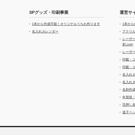
SPグッズ・印刷事業
運営サ
1本から作成可能！オリジナルうちわ作ります
1本か
名入れカレンダー
アクリル
レーザ
刺.com
レーザ
印鑑・
印鑑・
名入れ
名入れ
名刺作
年賀状
箔押し
迷子ペッ