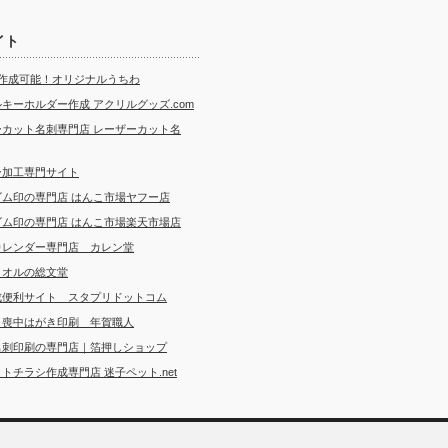
イト
ら作成可能！オリジナルうちわ
キーホルダー作成 アクリルグッズ.com
ーカット名刺専門店 レーザーカット名
ー加工専門サイト
ゴム印の専門店 はんこ市場ヤフー店
ゴム印の専門店 はんこ市場楽天市場店
カレンダー専門店 カレン堂
タオルの総文堂
成便利サイト スタプリドットコム
・喪中はがき印刷 年賀職人
名刺印刷の専門店｜箔押しショップ
トチラシ作成専門店 迷子ペット.net