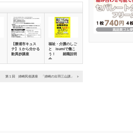
【勝浦市キュス
福祉・介護のしご
テ】１から分かる
と isumiで働こ
歎異抄講座
う！ 就職説明
会
第１回 姉崎民俗講座 「姉崎の出羽三山講」