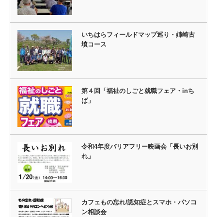
いちはらフィールドマップ巡り・姉崎古
墳コース
第４回「福祉のしごと就職フェア・inち
ば」
令和4年度バリアフリー映画会「長いお別
れ」
カフェもの忘れ/認知症とスマホ・パソコ
ン相談会