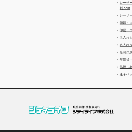
レーザ
刺.com
レーザ
印鑑・
印鑑・
名入れ
名入れ
名刺作
年賀状
箔押し
迷子ペッ