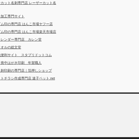
ーカット名刺専門店 レーザーカット名
ー加工専門サイト
ゴム印の専門店 はんこ市場ヤフー店
ゴム印の専門店 はんこ市場楽天市場店
カレンダー専門店 カレン堂
タオルの総文堂
成便利サイト スタプリドットコム
・喪中はがき印刷 年賀職人
名刺印刷の専門店｜箔押しショップ
トチラシ作成専門店 迷子ペット.net