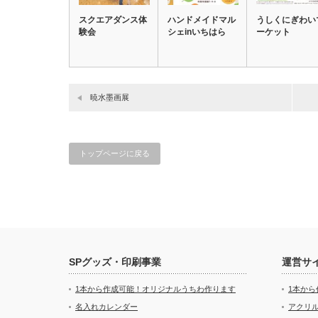
スクエアダンス体
ハンドメイドマル
うしくにぎわい
験会
シェinいちはら
ーケット
暁水墨画展
トップページに戻る
SPグッズ・印刷事業
運営サ
1本から作成可能！オリジナルうちわ作ります
1本か
名入れカレンダー
アクリル