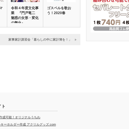
マ
令和４年度文化事
ゴスペルを歌お
業 『門戸竜二
う！2020春
魅惑の女形・変化
の舞台』
家事家計講習会「暮らしの中に家計簿を！」
イト
ら作成可能！オリジナルうちわ
キーホルダー作成 アクリルグッズ.com