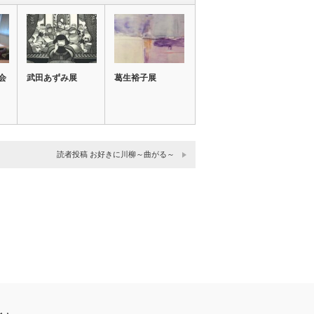
会
武田あずみ展
葛生裕子展
読者投稿 お好きに川柳～曲がる～