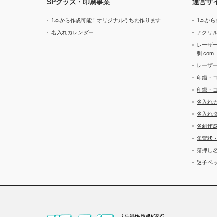
SPグッズ・印刷事業
運営サ
1本から作成可能！オリジナルうちわ作ります
1本か
名入れカレンダー
アクリル
レーザ
刺.com
レーザ
印鑑・
印鑑・
名入れ
名入れ
名刺作
年賀状
箔押し
迷子ペッ