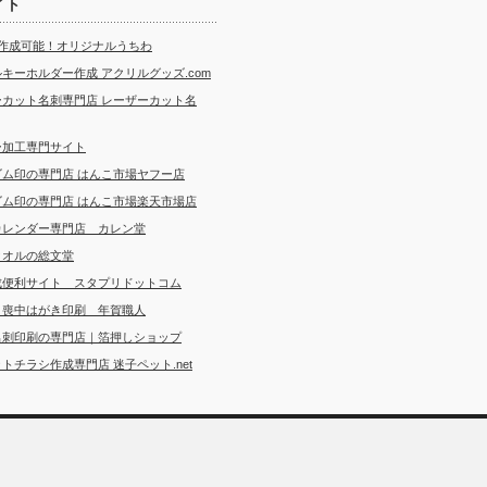
イト
ら作成可能！オリジナルうちわ
キーホルダー作成 アクリルグッズ.com
ーカット名刺専門店 レーザーカット名
ー加工専門サイト
ゴム印の専門店 はんこ市場ヤフー店
ゴム印の専門店 はんこ市場楽天市場店
カレンダー専門店 カレン堂
タオルの総文堂
成便利サイト スタプリドットコム
・喪中はがき印刷 年賀職人
名刺印刷の専門店｜箔押しショップ
トチラシ作成専門店 迷子ペット.net