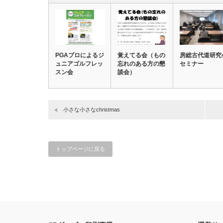
PGAプロによるジ
覚えてる会（もの
房総古代道研究
ュニアゴルフレッ
忘れのある方の懇
セミナー
スン会
談会）
小さな小さなchristmas
トップページに戻る