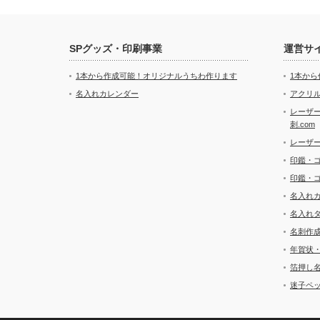
SPグッズ・印刷事業
運営サ
1本から作成可能！オリジナルうちわ作ります
1本か
名入れカレンダー
アクリル
レーザ
刺.com
レーザ
印鑑・
印鑑・
名入れ
名入れ
名刺作
年賀状
箔押し
迷子ペッ