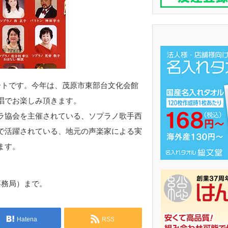
ートです。今年は、茂原市東部台文化会館
唱でお楽しみ頂きます。
ラ協会を主催されている、ソプラノ歌手西
で活躍されている、地元の声楽家による実
ます。
カ事務局）まで。
Hatena
RSS