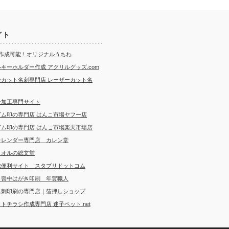
イト
ら作成可能！オリジナルうちわ
キーホルダー作成 アクリルグッズ.com
ーカット名刺専門店 レーザーカット名
ー加工専門サイト
ゴム印の専門店 はんこ市場ヤフー店
ゴム印の専門店 はんこ市場楽天市場店
カレンダー専門店 カレン堂
タオルの総文堂
成便利サイト スタプリドットコム
・喪中はがき印刷 年賀職人
名刺印刷の専門店｜箔押しショップ
トチラシ作成専門店 迷子ペット.net