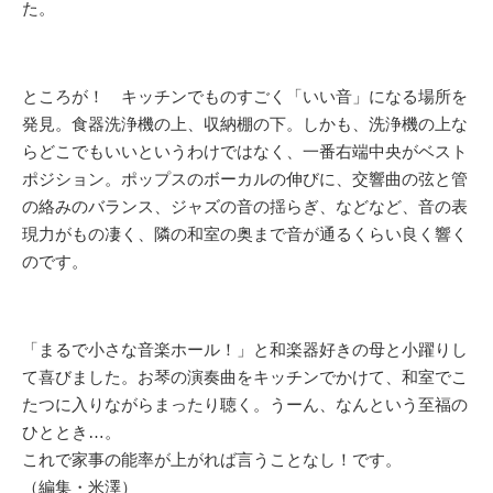
た。
ところが！ キッチンでものすごく「いい音」になる場所を
発見。食器洗浄機の上、収納棚の下。しかも、洗浄機の上な
らどこでもいいというわけではなく、一番右端中央がベスト
ポジション。ポップスのボーカルの伸びに、交響曲の弦と管
の絡みのバランス、ジャズの音の揺らぎ、などなど、音の表
現力がもの凄く、隣の和室の奥まで音が通るくらい良く響く
のです。
「まるで小さな音楽ホール！」と和楽器好きの母と小躍りし
て喜びました。お琴の演奏曲をキッチンでかけて、和室でこ
たつに入りながらまったり聴く。うーん、なんという至福の
ひととき…。
これで家事の能率が上がれば言うことなし！です。
（編集・米澤）