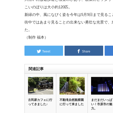
こいのぼりは大小約120匹。
新緑の中、風になびく姿を今年は5月9日まで見るこ
街中ではあまり見ることの出来ない勇壮な光景で、
た。
（制作 福本）
Tweet
Share
関連記事
古民家カフェに行
不動滝自然観察園
まだまだいっぱ
ってきました♪
に行って来ました
い！市原市の魅
力。