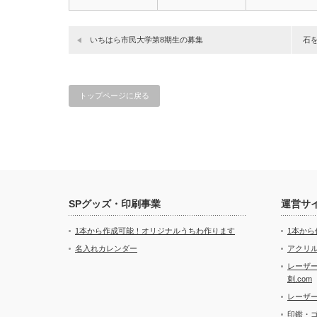
いちはら市民大学第8期生の募集
石を
トップページに戻る
SPグッズ・印刷事業
運営サ
1本から作成可能！オリジナルうちわ作ります
1本か
名入れカレンダー
アクリル
レーザ
刺.com
レーザ
印鑑・