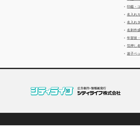
印鑑・
名入れ
名入れ
名刺作
年賀状
箔押し
迷子ペッ