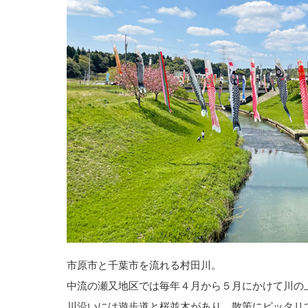
市原市と千葉市を流れる村田川。
中流の瀬又地区では毎年４月から５月にかけて川の
川沿いには遊歩道と桜並木があり、散策にピッタリ