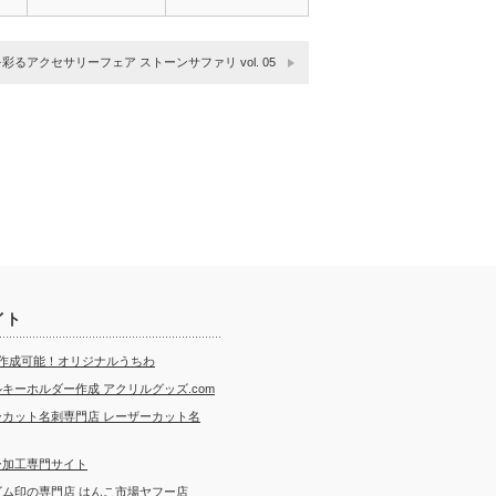
彩るアクセサリーフェア ストーンサファリ vol. 05
イト
ら作成可能！オリジナルうちわ
キーホルダー作成 アクリルグッズ.com
ーカット名刺専門店 レーザーカット名
ー加工専門サイト
ゴム印の専門店 はんこ市場ヤフー店