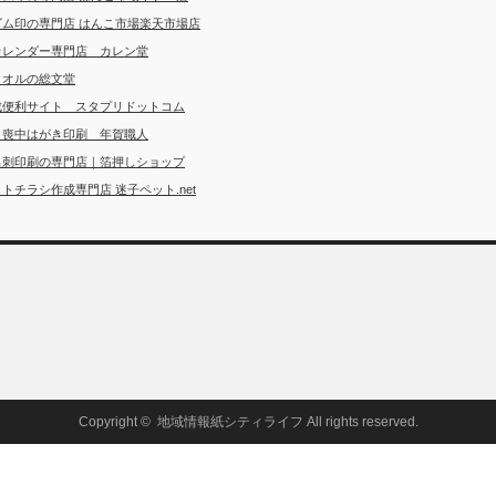
ゴム印の専門店 はんこ市場楽天市場店
カレンダー専門店 カレン堂
タオルの総文堂
成便利サイト スタプリドットコム
・喪中はがき印刷 年賀職人
名刺印刷の専門店｜箔押しショップ
トチラシ作成専門店 迷子ペット.net
Copyright ©
地域情報紙シティライフ
All rights reserved.