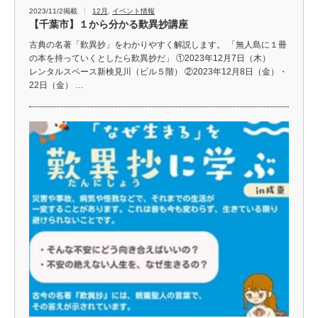
2023/11/2掲載
12月
,
イベント情報
【千葉市】１から分かる歎異抄講座
古典の名著「歎異抄」をわかりやすく解説します。 「無人島に１冊
の本を持っていくとしたら歎異抄だ」 ①2023年12月7日（木）
レンタルスペース新検見川（ビル５階） ②2023年12月8日（金）・
22日（金） …