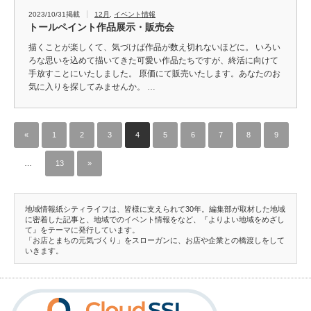
2023/10/31掲載
12月
,
イベント情報
トールペイント作品展示・販売会
描くことが楽しくて、気づけば作品が数え切れないほどに。 いろい
ろな思いを込めて描いてきた可愛い作品たちですが、終活に向けて
手放すことにいたしました。 原価にて販売いたします。あなたのお
気に入りを探してみませんか。 …
«
1
2
3
4
5
6
7
8
9
…
13
»
地域情報紙シティライフは、皆様に支えられて30年。編集部が取材した地域
に密着した記事と、地域でのイベント情報をなど、『よりよい地域をめざし
て』をテーマに発行しています。
「お店とまちの元気づくり」をスローガンに、お店や企業との橋渡しをして
いきます。