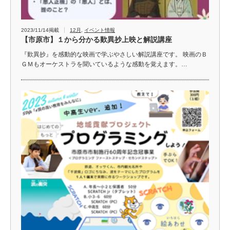
2023/11/14掲載
12月
,
イベント情報
【市原市】１から分かる歎異抄上映と解説講座
『歎異抄』を感動的な映画で学ぶやさしい解説講座です。 映画のＢ
ＧＭもオーケストラを聞いているような感動を覚えます。…