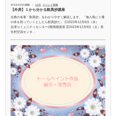
2023/10/31掲載
12月
,
イベント情報
【外房】１から分かる歎異抄講座
古典の名著「歎異抄」をわかりやすく解説します。 「無人島に１冊
の本を持っていくとしたら歎異抄だ」 ①2023年12月6日（水）
志津コミュニティセンター2階視聴覚室 ②2023年12月9日（土）長
生村交流センタ…