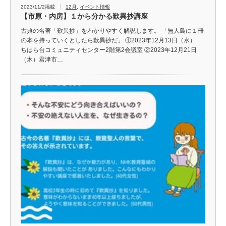
2023/11/2掲載
12月
,
イベント情報
【市原・内房】１から分かる歎異抄講座
古典の名著「歎異抄」をわかりやすく解説します。 「無人島に１冊
の本を持っていくとしたら歎異抄だ」 ①2023年12月13日（水）
ちはら台コミュニティセンター2階第2会議室 ②2023年12月21日
（木）君津市…